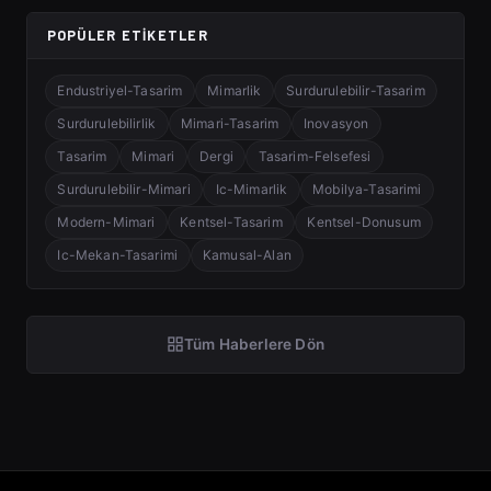
POPÜLER ETIKETLER
Endustriyel-Tasarim
Mimarlik
Surdurulebilir-Tasarim
Surdurulebilirlik
Mimari-Tasarim
Inovasyon
Tasarim
Mimari
Dergi
Tasarim-Felsefesi
Surdurulebilir-Mimari
Ic-Mimarlik
Mobilya-Tasarimi
Modern-Mimari
Kentsel-Tasarim
Kentsel-Donusum
Ic-Mekan-Tasarimi
Kamusal-Alan
Tüm Haberlere Dön