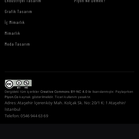
Endüstriyel Tasarım
Piyon Ne Demek?
Grafik Tasarım
İç Mimarlık
Mimarlık
Moda Tasarım
Dergideki tüm içerikler
Creative Commons BY-NC 4.0
ile lisanslanmıştır. Paylaşırken
Piyon.Co
kaynak gösterilmelidir. Ticari kullanım yasaktır.
Adres: Ataşehir İçerenköy Mah. Kolçak Sk. No: 20/1 K: 1 Ataşehir/
İstanbul
Telefon: 0546 944 63 69