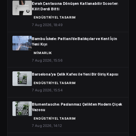
Evrak Çantasına Dönüşen Katlanabilir Scooter:
Kilit Derdi Bitti
ENDÜSTRIYEL TASARIM
7 Aug 2026, 18:49
Bambu İskele: Pattani'de Balıkçılar ve Kent İçin
Yeni Kıyı
MIMARLIK
7 Aug 2026, 15:56
Barselona'ya Çelik Kafes ile Yeni Bir Giriş Kapısı
ENDÜSTRIYEL TASARIM
7 Aug 2026, 15:54
Blumentasche: Paslanmaz Çelikten Modern Çiçek
Vazosu
ENDÜSTRIYEL TASARIM
7 Aug 2026, 14:12