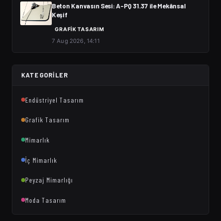
Beton Kanvasın Sesi: A-PQ 31.37 ile Mekânsal
Keşif
GRAFIK TASARIM
7 Aug 2026, 14:11
KATEGORILER
Endüstriyel Tasarım
Grafik Tasarım
Mimarlık
İç Mimarlık
Peyzaj Mimarlığı
Moda Tasarım