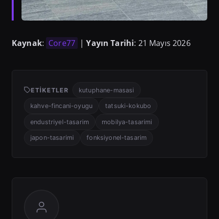
Kaynak
:
Core77
|
Yayın Tarihi
: 21 Mayıs 2026
ETIKETLER
kutuphane-masasi
kahve-fincani-oyugu
tatsuki-kokubo
endustriyel-tasarim
mobilya-tasarimi
japon-tasarimi
fonksiyonel-tasarim