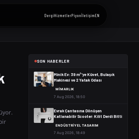
Dergi
Hizmetler
Piyon
İletişim
EN
SON HABERLER
k
Minik Ev: 39 m²'ye Küvet, Bulaşık
Makinesi ve 2 Yatak Odası
MIMARLIK
7 Aug 2026, 18:50
üyor.
Evrak Çantasına Dönüşen
Katlanabilir Scooter: Kilit Derdi Bitti
bir
ENDÜSTRIYEL TASARIM
7 Aug 2026, 18:49