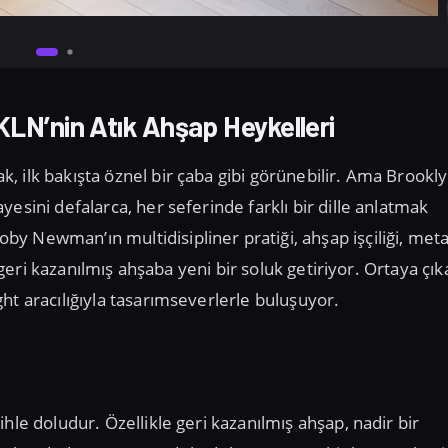
 KLN’nin Atık Ahşap Heykelleri
 ilk bakışta öznel bir çaba gibi görünebilir. Ama Brookl
esini defalarca, her seferinde farklı bir dille anlatmak
y Newman’ın multidisipliner pratiği, ahşap işçiliği, meta
k geri kazanılmış ahşaba yeni bir soluk getiriyor. Ortaya çı
ht aracılığıyla tasarımseverlerle buluşuyor.
hle doludur. Özellikle geri kazanılmış ahşap, nadir bir