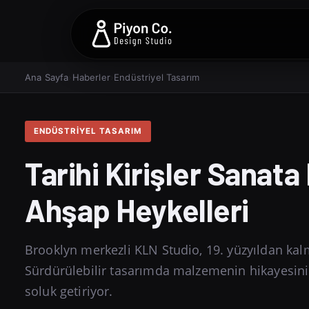
Ana Sayfa
›
Haberler
›
Endüstriyel Tasarım
ENDÜSTRIYEL TASARIM
Tarihi Kirişler Sanat
Ahşap Heykelleri
Brooklyn merkezli KLN Studio, 19. yüzyıldan kalm
Sürdürülebilir tasarımda malzemenin hikayesini 
soluk getiriyor.