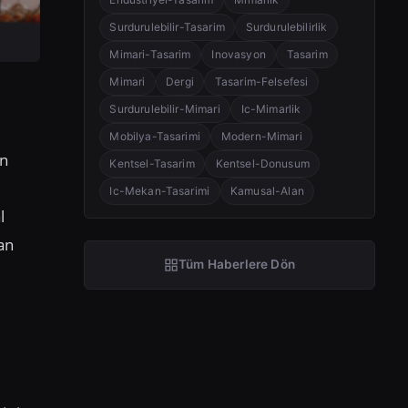
Surdurulebilir-Tasarim
Surdurulebilirlik
Mimari-Tasarim
Inovasyon
Tasarim
Mimari
Dergi
Tasarim-Felsefesi
Surdurulebilir-Mimari
Ic-Mimarlik
Mobilya-Tasarimi
Modern-Mimari
yn
Kentsel-Tasarim
Kentsel-Donusum
Ic-Mekan-Tasarimi
Kamusal-Alan
l
kan
Tüm Haberlere Dön