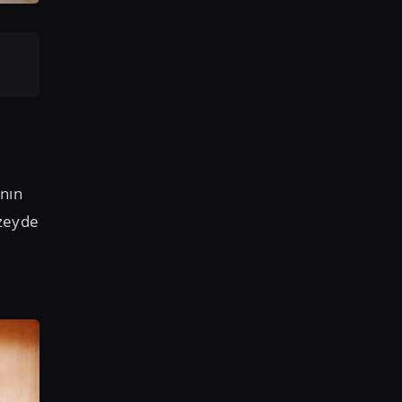
anın
üzeyde