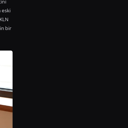
ini
 eski
 KLN
n bir