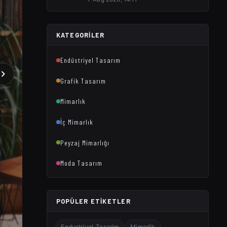
KATEGORILER
Endüstriyel Tasarım
Grafik Tasarım
Mimarlık
İç Mimarlık
Peyzaj Mimarlığı
Moda Tasarım
POPÜLER ETIKETLER
Endustriyel-Tasarim
Mimarlik