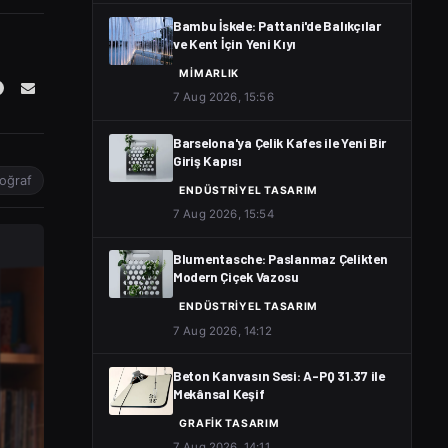
Bambu İskele: Pattani'de Balıkçılar
ve Kent İçin Yeni Kıyı
MIMARLIK
7 Aug 2026, 15:56
Barselona'ya Çelik Kafes ile Yeni Bir
Giriş Kapısı
toğraf
ENDÜSTRIYEL TASARIM
7 Aug 2026, 15:54
Blumentasche: Paslanmaz Çelikten
Modern Çiçek Vazosu
ENDÜSTRIYEL TASARIM
7 Aug 2026, 14:12
Beton Kanvasın Sesi: A-PQ 31.37 ile
Mekânsal Keşif
GRAFIK TASARIM
7 Aug 2026, 14:11