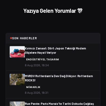
Yazıya Gelen Yorumlar 🎊
SON HABERLER
Kırmızı Zanaat: Dört Japon Tekniği Modern
Objelere Hayat Veriyor
ENDÜSTRIYEL TASARIM
8 Aug 2026, 18:34
MVRDV Rotterdam'a Dev Dağ Dikiyor: Rotterdam
ROCKS!
MIMARLIK
8 Aug 2026, 18:31
Rue Pavée: Paris Marais'te Tarihi Dokuda Çağdaş