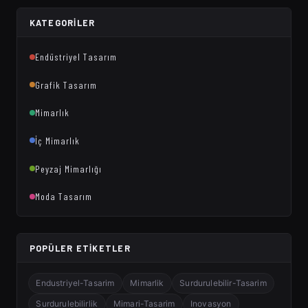
KATEGORILER
Endüstriyel Tasarım
Grafik Tasarım
Mimarlık
İç Mimarlık
Peyzaj Mimarlığı
Moda Tasarım
POPÜLER ETIKETLER
Endustriyel-Tasarim
Mimarlik
Surdurulebilir-Tasarim
Surdurulebilirlik
Mimari-Tasarim
Inovasyon