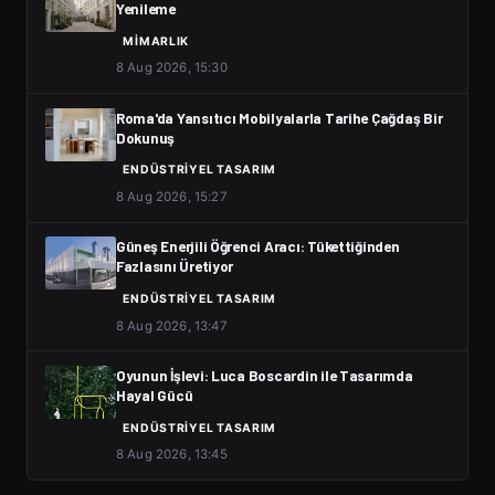
Yenileme
MIMARLIK
8 Aug 2026, 15:30
Roma'da Yansıtıcı Mobilyalarla Tarihe Çağdaş Bir
Dokunuş
ENDÜSTRIYEL TASARIM
8 Aug 2026, 15:27
Güneş Enerjili Öğrenci Aracı: Tükettiğinden
Fazlasını Üretiyor
ENDÜSTRIYEL TASARIM
8 Aug 2026, 13:47
Oyunun İşlevi: Luca Boscardin ile Tasarımda
Hayal Gücü
ENDÜSTRIYEL TASARIM
8 Aug 2026, 13:45