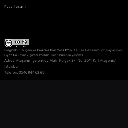
Moda Tasarım
Dergideki tüm içerikler
Creative Commons BY-NC 4.0
ile lisanslanmıştır. Paylaşırken
Piyon.Co
kaynak gösterilmelidir. Ticari kullanım yasaktır.
Adres: Ataşehir İçerenköy Mah. Kolçak Sk. No: 20/1 K: 1 Ataşehir/
İstanbul
Telefon: 0546 944 63 69
Copyright © 2022–2026 Piyon Co. — Tüm Hakları Saklıdır.
Bir Atahan Göktürk
Güner Şirketidir.
·
·
·
·
·
Gizlilik Politikası
Hizmet Şartları
Çerez Politikası
Ödeme Güvenliği
İade Şartları
·
KVKK
İletişim