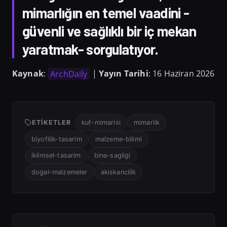
mimarlığın en temel vaadini -
güvenli ve sağlıklı bir iç mekan
yaratmak- sorgulatıyor.
Kaynak
:
ArchDaily
|
Yayın Tarihi
: 16 Haziran 2026
ETIKETLER
kuf-mimarisi
mimarlik
biyofilik-tasarim
malzeme-bilimi
iklimsel-tasarim
bina-sagligi
dogal-malzemeler
akiskancilik