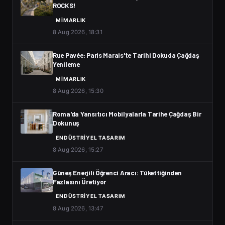
ROCKS!
MIMARLIK
8 Aug 2026, 18:31
Rue Pavée: Paris Marais'te Tarihi Dokuda Çağdaş
Yenileme
MIMARLIK
8 Aug 2026, 15:30
Roma'da Yansıtıcı Mobilyalarla Tarihe Çağdaş Bir
Dokunuş
ENDÜSTRIYEL TASARIM
8 Aug 2026, 15:27
Güneş Enerjili Öğrenci Aracı: Tükettiğinden
Fazlasını Üretiyor
ENDÜSTRIYEL TASARIM
8 Aug 2026, 13:47