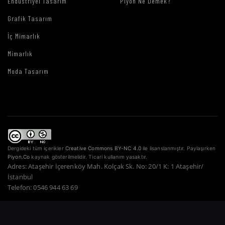
Endüstriyel Tasarım
Piyon Ne Demek?
Grafik Tasarım
İç Mimarlık
Mimarlık
Moda Tasarım
Dergideki tüm içerikler
Creative Commons BY-NC 4.0
ile lisanslanmıştır. Paylaşırken
Piyon.Co
kaynak gösterilmelidir. Ticari kullanım yasaktır.
Adres: Ataşehir İçerenköy Mah. Kolçak Sk. No: 20/1 K: 1 Ataşehir/
İstanbul
Telefon: 0546 944 63 69