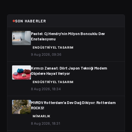
SON HABERLER
Pastel: Cj Hendry'nin Milyon Boncuklu Dev
Enstalasyonu
ENDÜSTRIYEL TASARIM
9 Aug 2026, 09:36
Kırmızı Zanaat: Dört Japon Tekniği Modern
Objelere Hayat Veriyor
ENDÜSTRIYEL TASARIM
8 Aug 2026, 18:34
MVRDV Rotterdam'a Dev Dağ Dikiyor: Rotterdam
ROCKS!
MIMARLIK
8 Aug 2026, 18:31