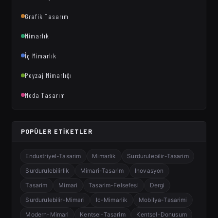
Grafik Tasarım
Mimarlık
İç Mimarlık
Peyzaj Mimarlığı
Moda Tasarım
POPÜLER ETIKETLER
Endustriyel-Tasarim
Mimarlik
Surdurulebilir-Tasarim
Surdurulebilirlik
Mimari-Tasarim
Inovasyon
Tasarim
Mimari
Tasarim-Felsefesi
Dergi
Surdurulebilir-Mimari
Ic-Mimarlik
Mobilya-Tasarimi
Modern-Mimari
Kentsel-Tasarim
Kentsel-Donusum