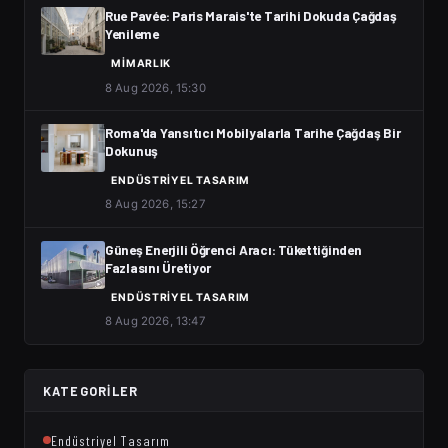
Rue Pavée: Paris Marais'te Tarihi Dokuda Çağdaş
Yenileme
MIMARLIK
8 Aug 2026, 15:30
Roma'da Yansıtıcı Mobilyalarla Tarihe Çağdaş Bir
Dokunuş
ENDÜSTRIYEL TASARIM
8 Aug 2026, 15:27
Güneş Enerjili Öğrenci Aracı: Tükettiğinden
Fazlasını Üretiyor
ENDÜSTRIYEL TASARIM
8 Aug 2026, 13:47
KATEGORILER
Endüstriyel Tasarım