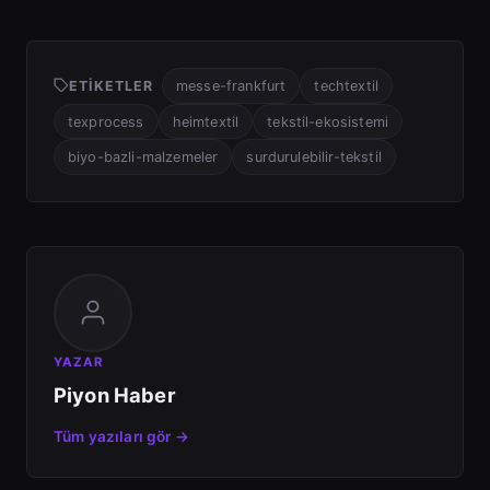
ETIKETLER
messe-frankfurt
techtextil
texprocess
heimtextil
tekstil-ekosistemi
biyo-bazli-malzemeler
surdurulebilir-tekstil
YAZAR
Piyon Haber
Tüm yazıları gör →