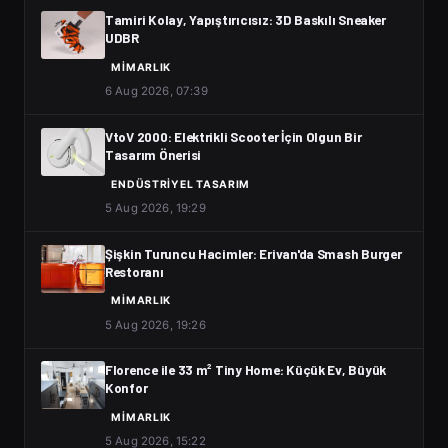
Tamiri Kolay, Yapıştırıcısız: 3D Baskılı Sneaker
UDBR
MIMARLIK
6 Aug 2026, 07:39
VtoV 2000: Elektrikli Scooter İçin Olgun Bir
Tasarım Önerisi
ENDÜSTRIYEL TASARIM
5 Aug 2026, 19:29
Şişkin Turuncu Hacimler: Erivan'da Smash Burger
Restoranı
MIMARLIK
5 Aug 2026, 19:26
Florence ile 33 m² Tiny Home: Küçük Ev, Büyük
Konfor
MIMARLIK
5 Aug 2026, 15:22