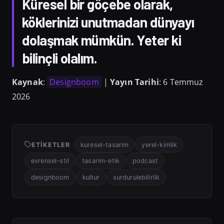
Küresel bir göçebe olarak,
köklerinizi unutmadan dünyayı
dolaşmak mümkün. Yeter ki
bilinçli olalım.
Kaynak
:
Designboom
|
Yayın Tarihi
: 6 Temmuz
2026
ETIKETLER
kuresel-tasarim
yerel-kimlik
evrensel-stil
tasarim-etik
podcast
designboom
kultur
surdurulebilirlik