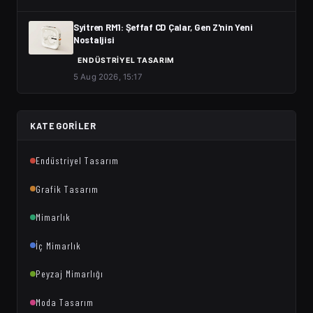
Syitren RM1: Şeffaf CD Çalar, Gen Z'nin Yeni
Nostaljisi
ENDÜSTRIYEL TASARIM
5 Aug 2026, 15:17
KATEGORILER
Endüstriyel Tasarım
Grafik Tasarım
Mimarlık
İç Mimarlık
Peyzaj Mimarlığı
Moda Tasarım