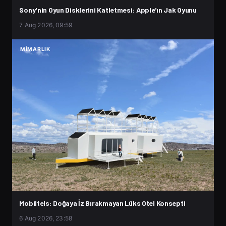
Sony'nin Oyun Disklerini Katletmesi: Apple'ın Jak Oyunu
7 Aug 2026, 09:59
MIMARLIK
Mobiltels: Doğaya İz Bırakmayan Lüks Otel Konsepti
6 Aug 2026, 23:58