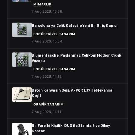
MIMARLIK
7 Aug 2026, 15:56
Barselona'ya Çelik Kafes ile Yeni Bir Giriş Kapısı
ENDÜSTRIYEL TASARIM
7 Aug 2026, 15:54
Blumentasche: Paslanmaz Çelikten Modern Çiçek
Vazosu
ENDÜSTRIYEL TASARIM
7 Aug 2026, 14:12
Beton Kanvasın Sesi: A-PQ 31.37 ile Mekânsal
Keşif
GRAFIK TASARIM
7 Aug 2026, 14:11
Bir Fare İki Kişilik: DUO ile Standart ve Dikey
Konfor