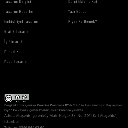
Tasarım Dergisi
Dergi Ekibine Katıl
Tasarım Haberleri
Yazı Gönder
Endüstriyel Tasarım
Piyon Ne Demek?
Grafik Tasarım
İç Mimarlık
Mimarlık
Moda Tasarım
Dergideki tüm içerikler
Creative Commons BY-NC 4.0
ile lisanslanmıştır. Paylaşırken
Piyon.Co
kaynak gösterilmelidir. Ticari kullanım yasaktır.
Adres: Ataşehir İçerenköy Mah. Kolçak Sk. No: 20/1 K: 1 Ataşehir/
İstanbul
Telefon: 0546 944 63 69