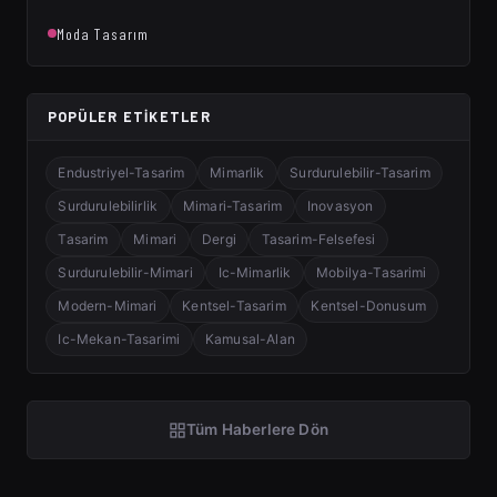
Moda Tasarım
POPÜLER ETIKETLER
Endustriyel-Tasarim
Mimarlik
Surdurulebilir-Tasarim
Surdurulebilirlik
Mimari-Tasarim
Inovasyon
Tasarim
Mimari
Dergi
Tasarim-Felsefesi
Surdurulebilir-Mimari
Ic-Mimarlik
Mobilya-Tasarimi
Modern-Mimari
Kentsel-Tasarim
Kentsel-Donusum
Ic-Mekan-Tasarimi
Kamusal-Alan
Tüm Haberlere Dön