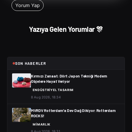
Yazıya Gelen Yorumlar 🎊
SON HABERLER
Kırmızı Zanaat: Dört Japon Tekniği Modern
Objelere Hayat Veriyor
ENDÜSTRIYEL TASARIM
8 Aug 2026, 18:34
MVRDV Rotterdam'a Dev Dağ Dikiyor: Rotterdam
ROCKS!
MIMARLIK
8 Aug 2026, 18:31