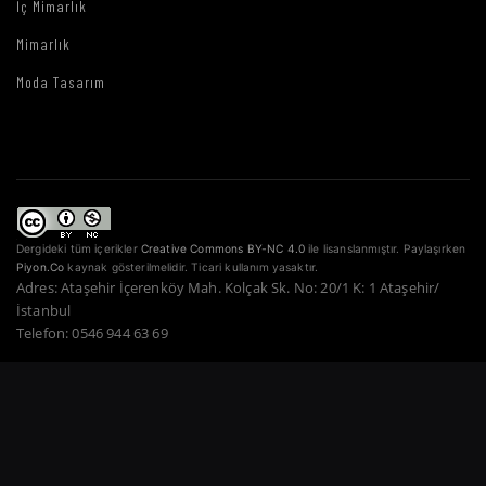
İç Mimarlık
Mimarlık
Moda Tasarım
Dergideki tüm içerikler
Creative Commons BY-NC 4.0
ile lisanslanmıştır. Paylaşırken
Piyon.Co
kaynak gösterilmelidir. Ticari kullanım yasaktır.
Adres: Ataşehir İçerenköy Mah. Kolçak Sk. No: 20/1 K: 1 Ataşehir/
İstanbul
Telefon: 0546 944 63 69
Copyright © 2022–2026 Piyon Co. — Tüm Hakları Saklıdır.
Bir Atahan Göktürk
Güner Şirketidir.