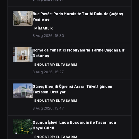
Rue Pavée: Paris Marais'te Tarihi Dokuda Çağdaş
Yenileme
MIMARLIK
8 Aug 2026, 15:30
Roma'da Yansıtıcı Mobilyalarla Tarihe Çağdaş Bir
Dokunuş
ENDÜSTRIYEL TASARIM
8 Aug 2026, 15:27
Güneş Enerjili Öğrenci Aracı: Tükettiğinden
Fazlasını Üretiyor
ENDÜSTRIYEL TASARIM
8 Aug 2026, 13:47
Oyunun İşlevi: Luca Boscardin ile Tasarımda
Hayal Gücü
ENDÜSTRIYEL TASARIM