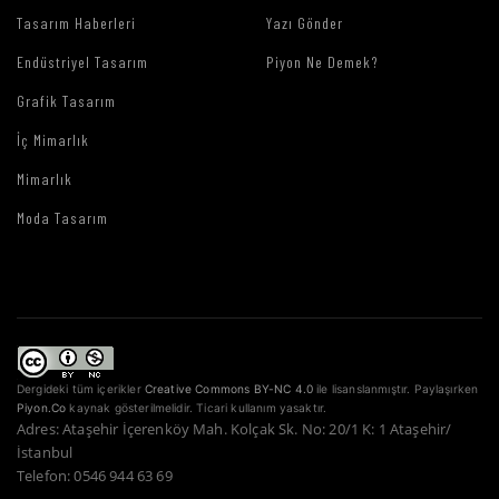
Tasarım Haberleri
Yazı Gönder
Endüstriyel Tasarım
Piyon Ne Demek?
Grafik Tasarım
İç Mimarlık
Mimarlık
Moda Tasarım
Dergideki tüm içerikler
Creative Commons BY-NC 4.0
ile lisanslanmıştır. Paylaşırken
Piyon.Co
kaynak gösterilmelidir. Ticari kullanım yasaktır.
Adres: Ataşehir İçerenköy Mah. Kolçak Sk. No: 20/1 K: 1 Ataşehir/
İstanbul
Telefon: 0546 944 63 69