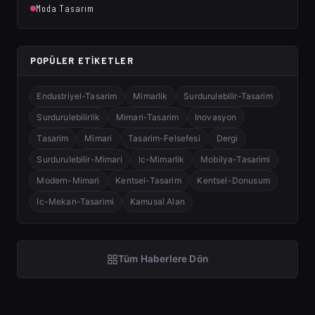
Moda Tasarım
POPÜLER ETIKETLER
Endustriyel-Tasarim
Mimarlik
Surdurulebilir-Tasarim
Surdurulebilirlik
Mimari-Tasarim
Inovasyon
Tasarim
Mimari
Tasarim-Felsefesi
Dergi
Surdurulebilir-Mimari
Ic-Mimarlik
Mobilya-Tasarimi
Modern-Mimari
Kentsel-Tasarim
Kentsel-Donusum
Ic-Mekan-Tasarimi
Kamusal Alan
Tüm Haberlere Dön