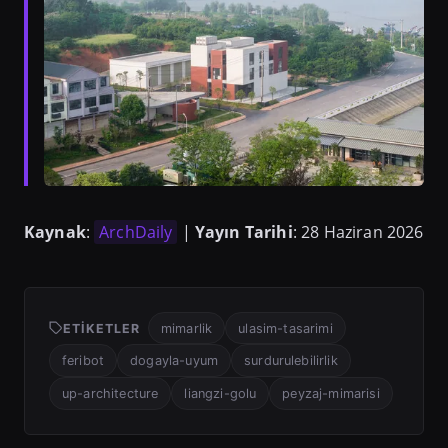
Kaynak
:
ArchDaily
|
Yayın Tarihi
: 28 Haziran 2026
ETIKETLER
mimarlik
ulasim-tasarimi
feribot
dogayla-uyum
surdurulebilirlik
up-architecture
liangzi-golu
peyzaj-mimarisi