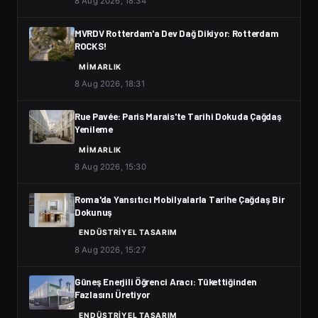
8 Aug 2026, 18:34
MVRDV Rotterdam'a Dev Dağ Dikiyor: Rotterdam
ROCKS!
MIMARLIK
8 Aug 2026, 18:31
Rue Pavée: Paris Marais'te Tarihi Dokuda Çağdaş
Yenileme
MIMARLIK
8 Aug 2026, 15:30
Roma'da Yansıtıcı Mobilyalarla Tarihe Çağdaş Bir
Dokunuş
ENDÜSTRIYEL TASARIM
8 Aug 2026, 15:27
Güneş Enerjili Öğrenci Aracı: Tükettiğinden
Fazlasını Üretiyor
ENDÜSTRIYEL TASARIM