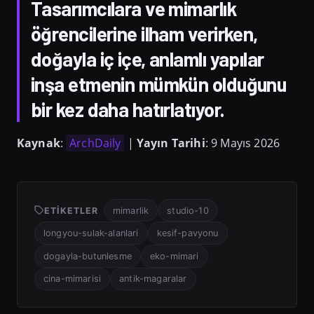
Tasarımcılara ve mimarlık
öğrencilerine ilham verirken,
doğayla iç içe, anlamlı yapılar
inşa etmenin mümkün olduğunu
bir kez daha hatırlatıyor.
Kaynak
:
ArchDaily
|
Yayın Tarihi
: 9 Mayıs 2026
ETIKETLER
mimarlik
studio-10
longyou-sulak-alanlari
kesif-pavyonu
dogayla-butunlesme
eko-mimari
cina-mimarisi
antik-magaralar