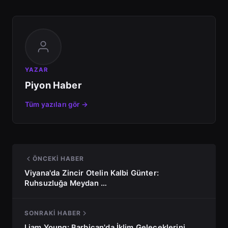
YAZAR
Piyon Haber
Tüm yazıları gör →
ÖNCEKI HABER
Viyana'da Zincir Otelin Kalbi Günter:
Ruhsuzluğa Meydan …
SONRAKI HABER
Liam Young: Barbican'da İklim Geleceklerini