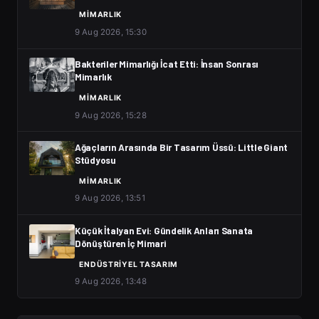
MIMARLIK
9 Aug 2026, 15:30
Bakteriler Mimarlığı İcat Etti: İnsan Sonrası
Mimarlık
MIMARLIK
9 Aug 2026, 15:28
Ağaçların Arasında Bir Tasarım Üssü: Little Giant
Stüdyosu
MIMARLIK
9 Aug 2026, 13:51
Küçük İtalyan Evi: Gündelik Anları Sanata
Dönüştüren İç Mimari
ENDÜSTRIYEL TASARIM
9 Aug 2026, 13:48