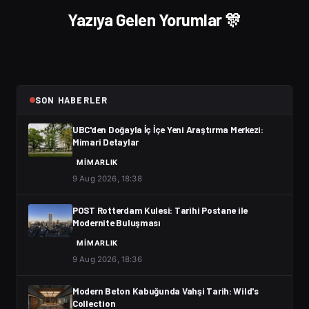
Yazıya Gelen Yorumlar 🎊
SON HABERLER
UBC'den Doğayla İç İçe Yeni Araştırma Merkezi:
Mimari Detaylar
MIMARLIK
9 Aug 2026, 18:38
POST Rotterdam Kulesi: Tarihi Postane ile
Modernite Buluşması
MIMARLIK
9 Aug 2026, 18:36
Modern Beton Kabuğunda Vahşi Tarih: Wild's
Collection