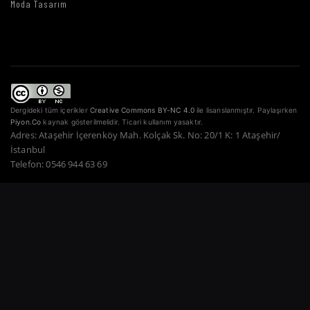
Moda Tasarım
Dergideki tüm içerikler
Creative Commons BY-NC 4.0
ile lisanslanmıştır. Paylaşırken
Piyon.Co
kaynak gösterilmelidir. Ticari kullanım yasaktır.
Adres: Ataşehir İçerenköy Mah. Kolçak Sk. No: 20/1 K: 1 Ataşehir/
İstanbul
Telefon: 0546 944 63 69
Copyright © 2022–2026 Piyon Co. — Tüm Hakları Saklıdır.
Bir Atahan Göktürk
Güner Şirketidir.
·
·
·
·
·
Gizlilik Politikası
Hizmet Şartları
Çerez Politikası
Ödeme Güvenliği
İade Şartları
·
KVKK
İletişim