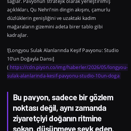
sağlar. Pavyonun stratejik olarak yerleştirilmiş
açıklıkları, Qu Nehri’nin dingin akışını, çamurlu
düzlüklerin genişliğini ve uzaktaki kadim
mağaraların gizemini adeta birer tablo gibi
kadrajlar.
![Longyou Sulak Alanlarında Keşif Pavyonu: Studio
10’un Doğayla Dansı]
(
https://cdn.piyon.co/img/haberler/2026/05/longyou-
sulak-alanlarinda-kesif-pavyonu-studio-10un-doga
Bu pavyon, sadece bir gözlem
noktası değil, aynı zamanda
ziyaretçiyi doğanın ritmine
sokan, düşünmeye sevk eden,