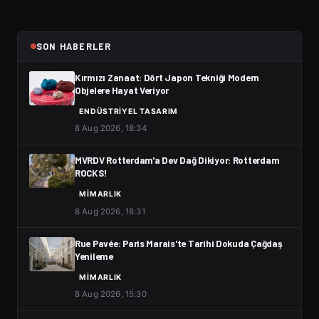
SON HABERLER
Kırmızı Zanaat: Dört Japon Tekniği Modern
Objelere Hayat Veriyor
ENDÜSTRIYEL TASARIM
8 Aug 2026, 18:34
MVRDV Rotterdam'a Dev Dağ Dikiyor: Rotterdam
ROCKS!
MIMARLIK
8 Aug 2026, 18:31
Rue Pavée: Paris Marais'te Tarihi Dokuda Çağdaş
Yenileme
MIMARLIK
8 Aug 2026, 15:30