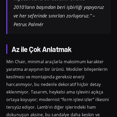
2010’ların başından beri işbirliği yapıyoruz
ve her seferinde sınırları zorluyoruz.” –
Petrus Palmér
Az ile Çok Anlatmak
Min Chair, minimal araçlarla maksimum karakter
yaratma arayışının bir ürünü. Modüler bileşenlerin
kesilmesi ve montajında gereksiz enerji
harcanmıyor, bu nedenle dekoratif hiçbir detay
eklenmiyor. Tasarım, heykelsi ama işlevini açıkça
ortaya koyuyor; modernist “form işlevi izler” ilkesini
tersyüz ediyor. Lamb’ın diğer işlerindeki ham
dokunuşun aksine, bu sandalye daha keskin ve