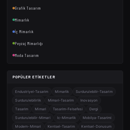
Grafik Tasarım
Mimarlık
İç Mimarlık
Peyzaj Mimarlığı
Moda Tasarım
POPÜLER ETIKETLER
Endustriyel-Tasarim
Mimarlik
Surdurulebilir-Tasarim
Surdurulebilirlik
Mimari-Tasarim
Inovasyon
Tasarim
Mimari
Tasarim-Felsefesi
Dergi
Surdurulebilir-Mimari
Ic-Mimarlik
Mobilya-Tasarimi
Modern-Mimari
Kentsel-Tasarim
Kentsel-Donusum