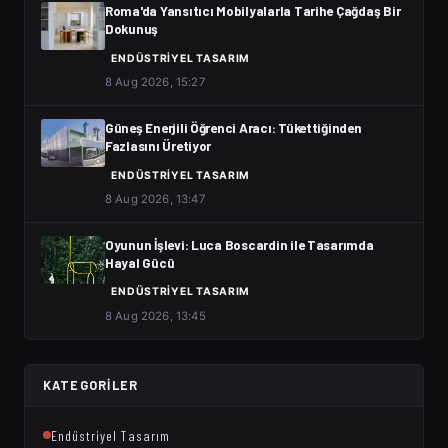
Roma'da Yansıtıcı Mobilyalarla Tarihe Çağdaş Bir
Dokunuş
ENDÜSTRIYEL TASARIM
8 Aug 2026, 15:27
Güneş Enerjili Öğrenci Aracı: Tükettiğinden
Fazlasını Üretiyor
ENDÜSTRIYEL TASARIM
8 Aug 2026, 13:47
Oyunun İşlevi: Luca Boscardin ile Tasarımda
Hayal Gücü
ENDÜSTRIYEL TASARIM
8 Aug 2026, 13:45
KATEGORILER
Endüstriyel Tasarım