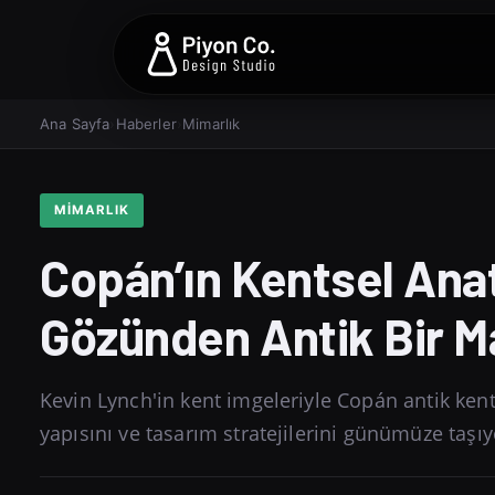
Ana Sayfa
›
Haberler
›
Mimarlık
MIMARLIK
Copán’ın Kentsel Ana
Gözünden Antik Bir M
Kevin Lynch'in kent imgeleriyle Copán antik kent
yapısını ve tasarım stratejilerini günümüze taşıy