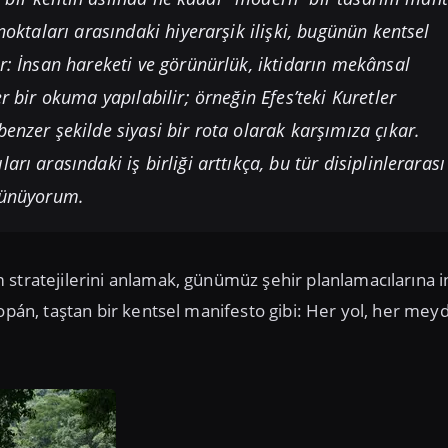
noktaları arasındaki hiyerarşik ilişki, bugünün kentsel
or: İnsan hareketi ve görünürlük, iktidarın mekânsal
r bir okuma yapılabilir; örneğin Efes’teki Kuretler
enzer şekilde siyasi bir rota olarak karşımıza çıkar.
rı arasındaki iş birliği arttıkça, bu tür disiplinlerarası
üşünüyorum.
 stratejilerini anlamak, günümüz şehir planlamacılarına 
opán, taştan bir kentsel manifesto gibi: Her yol, her mey