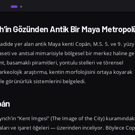
h’in Gözünden Antik Bir Maya Metropol
adide yer alan antik Maya kenti Copán, M.S. 5. ve 9. yüzyı
seti ve anıtsal mimarisiyle bölgesel bir merkez haline gel
 basamaklı piramitleri, yontulu stelleri ve törensel
 arkeolojik araştırma, kentin morfolojisini ortaya koyarak
ile görünürlük sistemlerini belgeledi.
pán
nch’in “Kent İmgesi” (The Image of the City) kuramındak
aları ve işaret öğeleri — üzerinden inceliyor. Böylece Cop