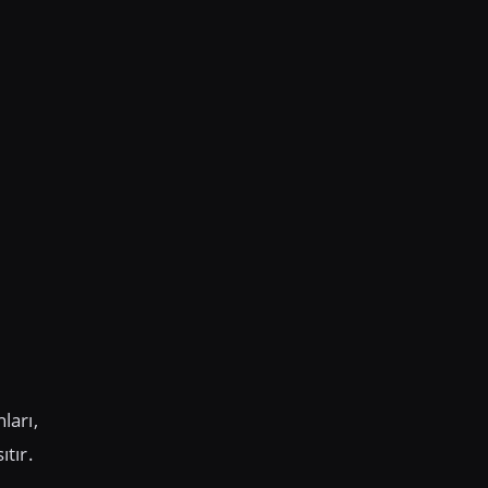
ları,
ıtır.