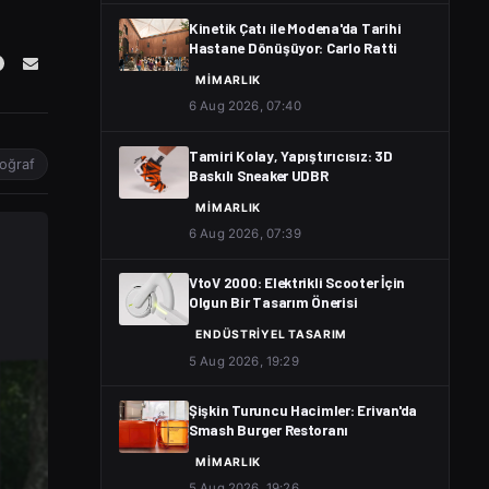
Kinetik Çatı ile Modena'da Tarihi
Hastane Dönüşüyor: Carlo Ratti
MIMARLIK
6 Aug 2026, 07:40
Tamiri Kolay, Yapıştırıcısız: 3D
toğraf
Baskılı Sneaker UDBR
MIMARLIK
6 Aug 2026, 07:39
VtoV 2000: Elektrikli Scooter İçin
Olgun Bir Tasarım Önerisi
ENDÜSTRIYEL TASARIM
5 Aug 2026, 19:29
Şişkin Turuncu Hacimler: Erivan'da
Smash Burger Restoranı
MIMARLIK
5 Aug 2026, 19:26