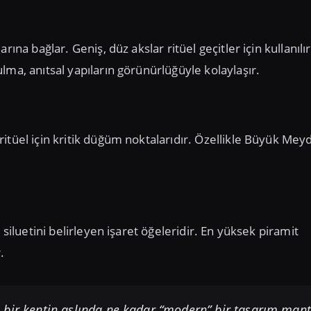
ına bağlar. Geniş, düz akslar ritüel geçitler için kullanılı
lma, anıtsal yapıların görünürlüğüyle kolaylaşır.
itüel için kritik düğüm noktalarıdır. Özellikle Büyük Mey
 siluetini belirleyen işaret öğeleridir. En yüksek piramit
.
 bir kentin aslında ne kadar “modern” bir tasarım mant