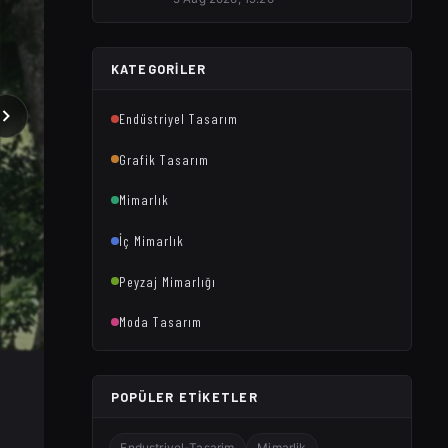
KATEGORILER
Endüstriyel Tasarım
Grafik Tasarım
Mimarlık
İç Mimarlık
Peyzaj Mimarlığı
Moda Tasarım
POPÜLER ETIKETLER
Endustriyel-Tasarim
Mimarlik