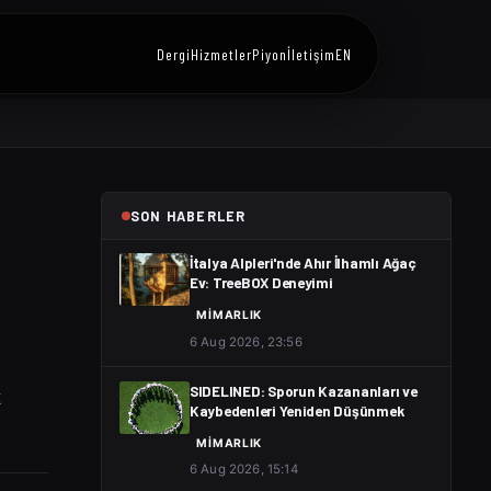
Dergi
Hizmetler
Piyon
İletişim
EN
SON HABERLER
İtalya Alpleri'nde Ahır İlhamlı Ağaç
Ev: TreeBOX Deneyimi
MIMARLIK
6 Aug 2026, 23:56
k
SIDELINED: Sporun Kazananları ve
Kaybedenleri Yeniden Düşünmek
MIMARLIK
6 Aug 2026, 15:14