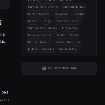
Surdurulebilir-Tasarim
Surdurulebilirlik
Mimari-Tasarim
Inovasyon
Tasarim
ü
Mimari
Dergi
Tasarim-Felsefesi
Surdurulebilir-Mimari
Ic-Mimarlik
llar
Mobilya-Tasarimi
Modern-Mimari
di.
Kentsel-Tasarim
Kentsel-Donusum
Ic-Mekan-Tasarimi
Kamusal Alan
Tüm Haberlere Dön
i beş
án’ın