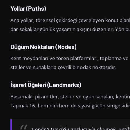
Yollar (Paths)
Ana yollar, törensel çekirdeği çevreleyen konut alanlar
dar sokaklar günlük yaşamın akışını düzenler. Yön bu
Düğüm Noktaları (Nodes)
Kent meydanları ve tören platformları, toplanma ve r
steller ve sunaklarla çevrili bir odak noktasıdır.
İşaret Öğeleri (Landmarks)
Basamaklı piramitler, steller ve oyun sahaları, kentin
Tapınak 16, hem dini hem de siyasi gücün simgesidir
Copán’ı Lynch’in gözlüğüyle okumak, antik