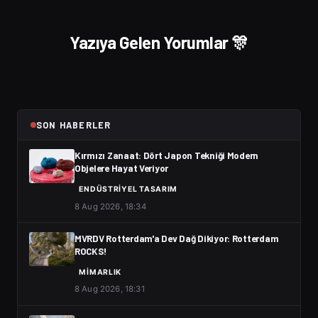
Yazıya Gelen Yorumlar 🎊
SON HABERLER
Kırmızı Zanaat: Dört Japon Tekniği Modern
Objelere Hayat Veriyor
ENDÜSTRIYEL TASARIM
8 Aug 2026, 18:34
MVRDV Rotterdam'a Dev Dağ Dikiyor: Rotterdam
ROCKS!
MIMARLIK
8 Aug 2026, 18:31