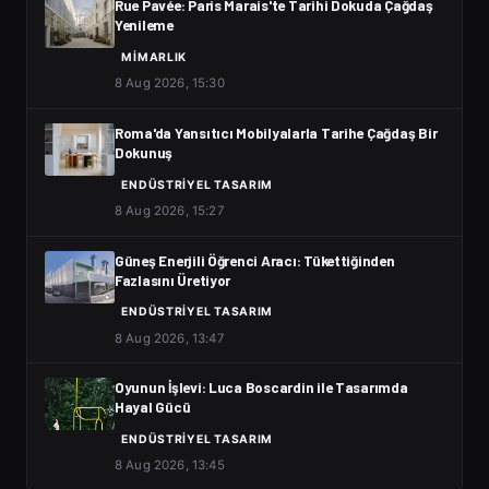
Rue Pavée: Paris Marais'te Tarihi Dokuda Çağdaş
Yenileme
MIMARLIK
8 Aug 2026, 15:30
Roma'da Yansıtıcı Mobilyalarla Tarihe Çağdaş Bir
Dokunuş
ENDÜSTRIYEL TASARIM
8 Aug 2026, 15:27
Güneş Enerjili Öğrenci Aracı: Tükettiğinden
Fazlasını Üretiyor
ENDÜSTRIYEL TASARIM
8 Aug 2026, 13:47
Oyunun İşlevi: Luca Boscardin ile Tasarımda
Hayal Gücü
ENDÜSTRIYEL TASARIM
8 Aug 2026, 13:45