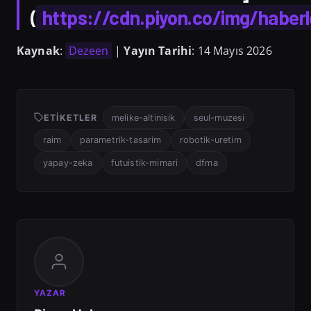
(
https://cdn.piyon.co/img/haber
Kaynak
:
Dezeen
|
Yayın Tarihi
: 14 Mayıs 2026
ETIKETLER
melike-altinisik
seul-muzesi
raim
parametrik-tasarim
robotik-uretim
yapay-zeka
futuistik-mimari
dfma
YAZAR