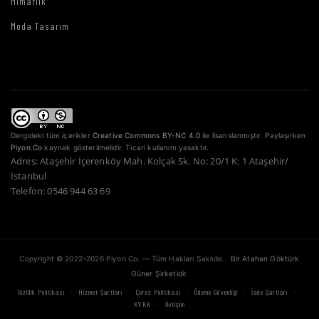
Mimarlık
Moda Tasarım
Dergideki tüm içerikler
Creative Commons BY-NC 4.0
ile lisanslanmıştır. Paylaşırken
Piyon.Co
kaynak gösterilmelidir. Ticari kullanım yasaktır.
Adres: Ataşehir İçerenköy Mah. Kolçak Sk. No: 20/1 K: 1 Ataşehir/
İstanbul
Telefon: 0546 944 63 69
Copyright © 2022–2026 Piyon Co. — Tüm Hakları Saklıdır.
Bir Atahan Göktürk
Güner Şirketidir.
·
·
·
·
·
Gizlilik Politikası
Hizmet Şartları
Çerez Politikası
Ödeme Güvenliği
İade Şartları
·
KVKK
İletişim