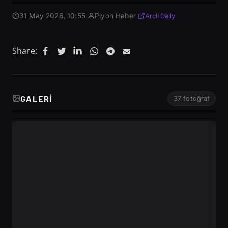
31 May 2026, 10:55
·
Piyon Haber
·
ArchDaily
Share:
GALERI
37 fotoğraf