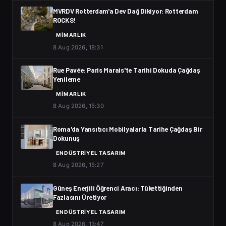
MVRDV Rotterdam'a Dev Dağ Dikiyor: Rotterdam
ROCKS!
MIMARLIK
8 Aug 2026, 18:31
Rue Pavée: Paris Marais'te Tarihi Dokuda Çağdaş
Yenileme
MIMARLIK
8 Aug 2026, 15:30
Roma'da Yansıtıcı Mobilyalarla Tarihe Çağdaş Bir
Dokunuş
ENDÜSTRIYEL TASARIM
8 Aug 2026, 15:27
Güneş Enerjili Öğrenci Aracı: Tükettiğinden
Fazlasını Üretiyor
ENDÜSTRIYEL TASARIM
8 Aug 2026, 13:47