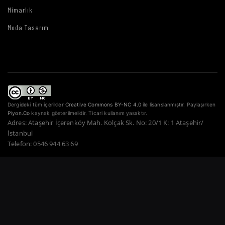
Mimarlık
Moda Tasarım
Dergideki tüm içerikler
Creative Commons BY-NC 4.0
ile lisanslanmıştır. Paylaşırken
Piyon.Co
kaynak gösterilmelidir. Ticari kullanım yasaktır.
Adres: Ataşehir İçerenköy Mah. Kolçak Sk. No: 20/1 K: 1 Ataşehir/
İstanbul
Telefon: 0546 944 63 69
Copyright © 2022–2026 Piyon Co. — Tüm Hakları Saklıdır.
Bir Atahan Göktürk
Güner Şirketidir.
·
·
·
·
·
Gizlilik Politikası
Hizmet Şartları
Çerez Politikası
Ödeme Güvenliği
İade Şartları
·
KVKK
İletişim