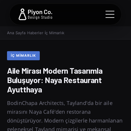
Ana Sayfa
›
Haberler
›
İç Mimarlık
İÇ MIMARLIK
Aile Mirası Modern Tasarımla
Buluşuyor: Naya Restaurant
Ayutthaya
BodinChapa Architects, Tayland'da bir aile
mirasını Naya Café'den restorana
dönüştürüyor. Modern çizgilerle harmanlanan
geleneksel Tayland mimarisi ve mekansal