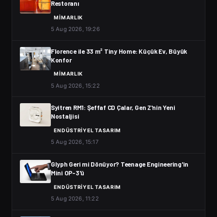
Restoranı
MIMARLIK
5 Aug 2026, 19:26
Florence ile 33 m² Tiny Home: Küçük Ev, Büyük
Konfor
MIMARLIK
5 Aug 2026, 15:22
Syitren RM1: Şeffaf CD Çalar, Gen Z'nin Yeni
Nostaljisi
ENDÜSTRIYEL TASARIM
5 Aug 2026, 15:17
Glyph Geri mi Dönüyor? Teenage Engineering'in
Mini OP-3'ü
ENDÜSTRIYEL TASARIM
5 Aug 2026, 11:22