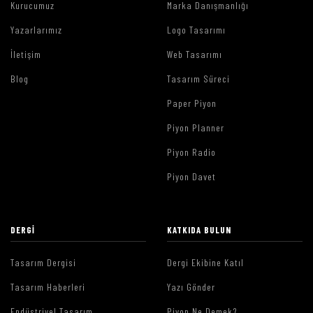
Kurucumuz
Marka Danışmanlığı
Yazarlarımız
Logo Tasarımı
İletişim
Web Tasarımı
Blog
Tasarım Süreci
Paper Piyon
Piyon Planner
Piyon Radio
Piyon Davet
DERGI
KATKIDA BULUN
Tasarım Dergisi
Dergi Ekibine Katıl
Tasarım Haberleri
Yazı Gönder
Endüstriyel Tasarım
Piyon Ne Demek?