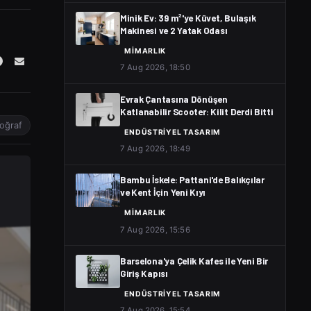
Minik Ev: 39 m²'ye Küvet, Bulaşık
Makinesi ve 2 Yatak Odası
MIMARLIK
7 Aug 2026, 18:50
Evrak Çantasına Dönüşen
Katlanabilir Scooter: Kilit Derdi Bitti
toğraf
ENDÜSTRIYEL TASARIM
7 Aug 2026, 18:49
Bambu İskele: Pattani'de Balıkçılar
ve Kent İçin Yeni Kıyı
MIMARLIK
7 Aug 2026, 15:56
Barselona'ya Çelik Kafes ile Yeni Bir
Giriş Kapısı
ENDÜSTRIYEL TASARIM
7 Aug 2026, 15:54