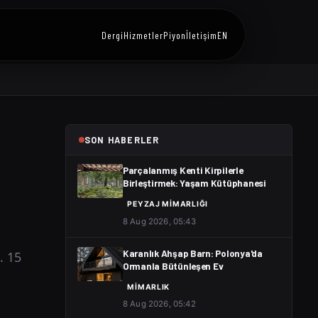
Dergi
Hizmetler
Piyon
İletişim
EN
SON HABERLER
Parçalanmış Kenti Kirpilerle
Birleştirmek: Yaşam Kütüphanesi
PEYZAJ MIMARLIĞI
8 Aug 2026, 05:43
. 15
Karanlık Ahşap Barn: Polonya'da
Ormanla Bütünleşen Ev
MIMARLIK
8 Aug 2026, 05:42