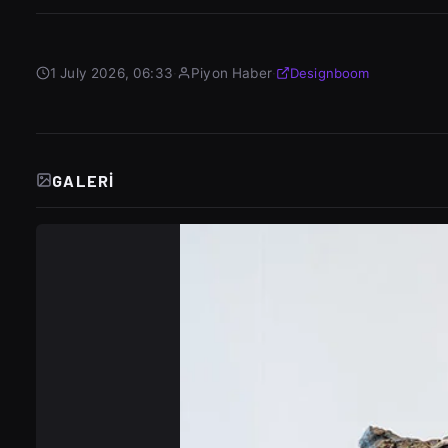
1 July 2026, 06:33
·
Piyon Haber
·
Designboom
GALERI