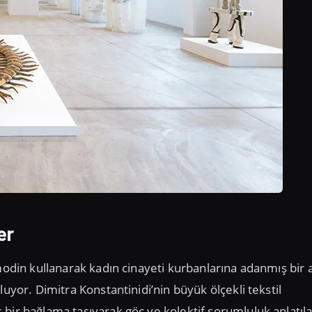
er
odin kullanarak kadın cinayeti kurbanlarına adanmış bir 
uyor. Dimitra Konstantinidi’nin büyük ölçekli tekstil
 bir bağlama taşıyarak göç ve kolektif sorumluluk anlatıla