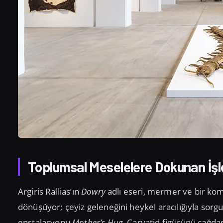
Toplumsal Meselelere Dokunan İşl
Argiris Rallias’ın
Dowry
adlı eseri, mermer ve bir kom
dönüşüyor; çeyiz geleneğini heykel aracılığıyla sorgul
enstalasyonu
Mother’s Hug
, Caryatid figürünü çağdaş