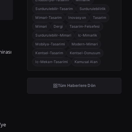
Surdurulebilir-Tasarim
Surdurulebilirlik
Mimari-Tasarim
Inovasyon
Tasarim
Mimari
Dergi
Tasarim-Felsefesi
Surdurulebilir-Mimari
Ic-Mimarlik
Mobilya-Tasarimi
Modern-Mimari
mirası
Kentsel-Tasarim
Kentsel-Donusum
Ic-Mekan-Tasarimi
Kamusal Alan
Tüm Haberlere Dön
’ye