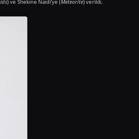
ids
) ve Shekine Naidi’ye (
Meteorite
) verildi.