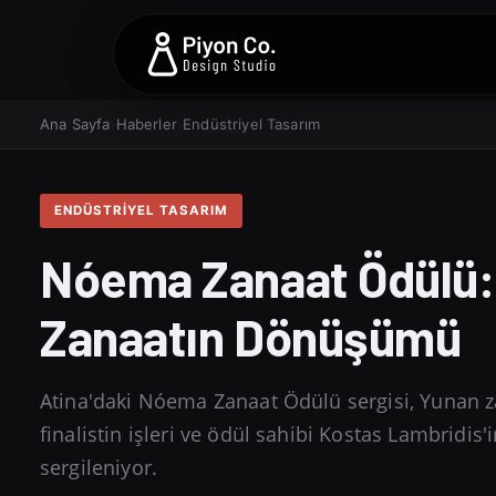
Ana Sayfa
›
Haberler
›
Endüstriyel Tasarım
ENDÜSTRIYEL TASARIM
Nóema Zanaat Ödülü: 
Zanaatın Dönüşümü
Atina'daki Nóema Zanaat Ödülü sergisi, Yunan za
finalistin işleri ve ödül sahibi Kostas Lambridi
sergileniyor.