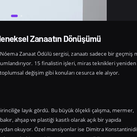
eleneksel Zanaatın Dönüşümü
lk Nóema Zanaat Ödülü sergisi, zanaatı sadece bir geçmiş 
mlandırıyor. 15 finalistin işleri, miras teknikleri yeniden
oplumsal değişim gibi konuları cesurca ele alıyor.
birinciliğe layık gördü. Bu büyük ölçekli çalışma, mermer,
akır, ahşap ve plastiği kasıtlı olarak açık bir yapıda
eydan okuyor. Özel mansiyonlar ise Dimitra Konstantinidi