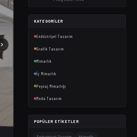
KATEGORILER
Endüstriyel Tasarım
Grafik Tasarım
Mimarlık
İç Mimarlık
Peyzaj Mimarlığı
Moda Tasarım
POPÜLER ETIKETLER
Endustriyel-Tasarim
Mimarlik