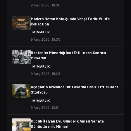
9 Aug 2026, 18:36
Modern Beton Kabuğunda Vahşi Tarih: Wild's
Collection
MIMARLIK
9 Aug 2026, 15:30
Bakteriler Mimarlığı İcat Etti: İnsan Sonrası
Mimarlık
MIMARLIK
9 Aug 2026, 15:28
Ağaçların Arasında Bir Tasarım Üssü: Little Giant
Stüdyosu
MIMARLIK
9 Aug 2026, 13:51
Küçük İtalyan Evi: Gündelik Anları Sanata
Dönüştüren İç Mimari