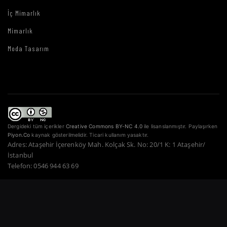
İç Mimarlık
Mimarlık
Moda Tasarım
Dergideki tüm içerikler
Creative Commons BY-NC 4.0
ile lisanslanmıştır. Paylaşırken
Piyon.Co
kaynak gösterilmelidir. Ticari kullanım yasaktır.
Adres: Ataşehir İçerenköy Mah. Kolçak Sk. No: 20/1 K: 1 Ataşehir/
İstanbul
Telefon: 0546 944 63 69
Copyright © 2022–2026 Piyon Co. — Tüm Hakları Saklıdır.
Bir Atahan Göktürk
Güner Şirketidir.