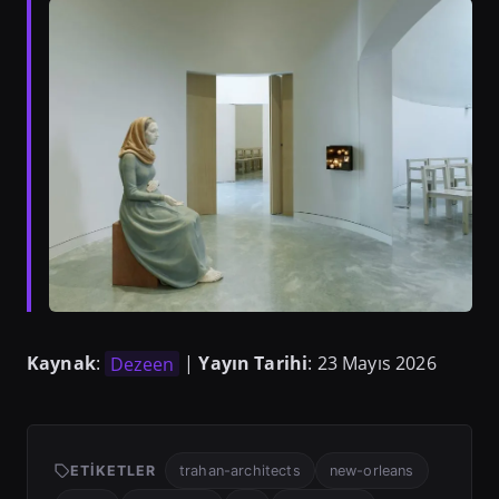
Kaynak
:
Dezeen
|
Yayın Tarihi
: 23 Mayıs 2026
ETIKETLER
trahan-architects
new-orleans