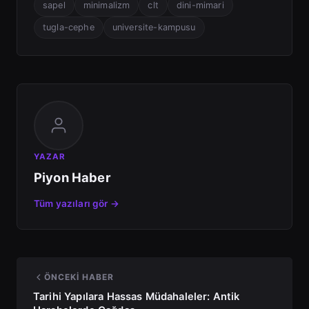
sapel
minimalizm
clt
dini-mimari
tugla-cephe
universite-kampusu
YAZAR
Piyon Haber
Tüm yazıları gör →
ÖNCEKI HABER
Tarihi Yapılara Hassas Müdahaleler: Antik