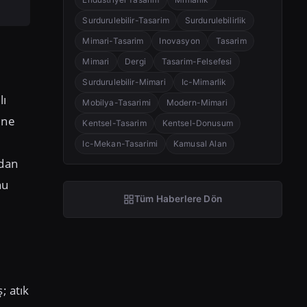
Surdurulebilir-Tasarim
Surdurulebilirlik
Mimari-Tasarim
Inovasyon
Tasarim
Mimari
Dergi
Tasarim-Felsefesi
Surdurulebilir-Mimari
Ic-Mimarlik
lı
Mobilya-Tasarimi
Modern-Mimari
ine
Kentsel-Tasarim
Kentsel-Donusum
Ic-Mekan-Tasarimi
Kamusal Alan
udan
nu
Tüm Haberlere Dön
; atık