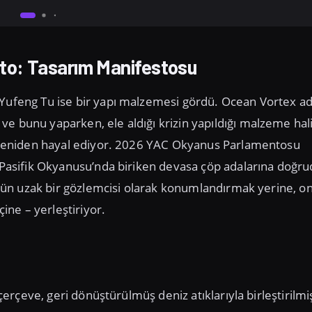
to: Tasarım Manifestosu
 Yufeng Tu ise bir yapı malzemesi gördü. Ocean Vortex ad
ve bunu yaparken, ele aldığı krizin yapıldığı malzeme hal
ni yeniden hayal ediyor. 2026 YAC Okyanus Parlamentosu
e Pasifik Okyanusu’nda biriken devasa çöp adalarına doğr
öküşün uzak bir gözlemcisi olarak konumlandırmak yerine, o
ne – yerleştiriyor.
 çerçeve, geri dönüştürülmüş deniz atıklarıyla birleştirilmiş