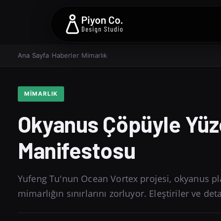
Ana Sayfa
›
Haberler
›
Mimarlık
MIMARLIK
Okyanus Çöpüyle Yüz
Manifestosu
Yufeng Tu'nun Ocean Vortex projesi, okyanus pl
mimarlığın sınırlarını zorluyor. Eleştiriler ve deta