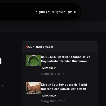
Dergi
Hizmetler
Piyon
İletişim
EN
SON HABERLER
m
SIDELINED: Sporun Kazananları ve
Kaybedenleri Yeniden Düşünmek
MIMARLIK
6 Aug 2026, 15:14
ir
Kinetik Çatı ile Modena'da Tarihi
Hastane Dönüşüyor: Carlo Ratti
MIMARLIK
6 Aug 2026, 07:40