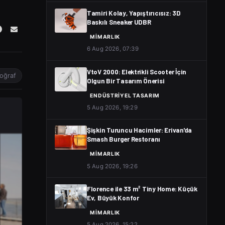
Tamiri Kolay, Yapıştırıcısız: 3D
Baskılı Sneaker UDBR
MIMARLIK
6 Aug 2026, 07:39
VtoV 2000: Elektrikli Scooter İçin
toğraf
Olgun Bir Tasarım Önerisi
ENDÜSTRIYEL TASARIM
5 Aug 2026, 19:29
Şişkin Turuncu Hacimler: Erivan'da
Smash Burger Restoranı
MIMARLIK
5 Aug 2026, 19:26
Florence ile 33 m² Tiny Home: Küçük
Ev, Büyük Konfor
MIMARLIK
5 Aug 2026, 15:22