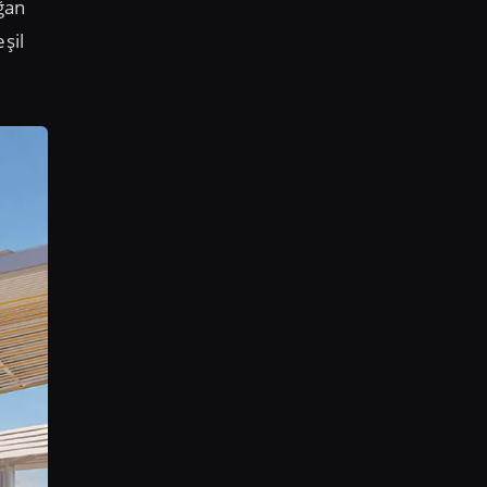
ğan
şil