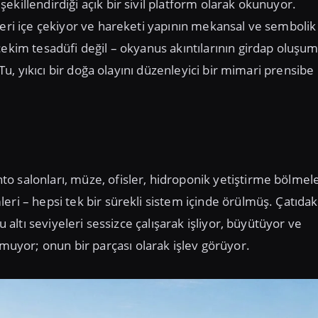
killendirdiği açık bir sivil platform olarak okunuyor.
leri içe çekiyor ve hareketi yapının mekansal ve sembolik 
çekim tesadüfi değil – okyanus akıntılarının girdap oluşu
 Tu, yıkıcı bir doğa olayını düzenleyici bir mimari prensibe
 salonları, müze, ofisler, hidroponik yetiştirme bölmele
eri – hepsi tek bir sürekli sistem içinde örülmüş. Çatıdak
u altı seviyeleri sessizce çalışarak işliyor, büyütüyor ve
yor; onun bir parçası olarak işlev görüyor.