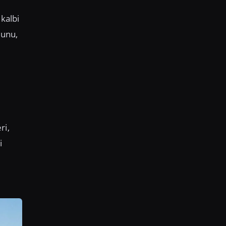
kalbi
munu,
ri,
i