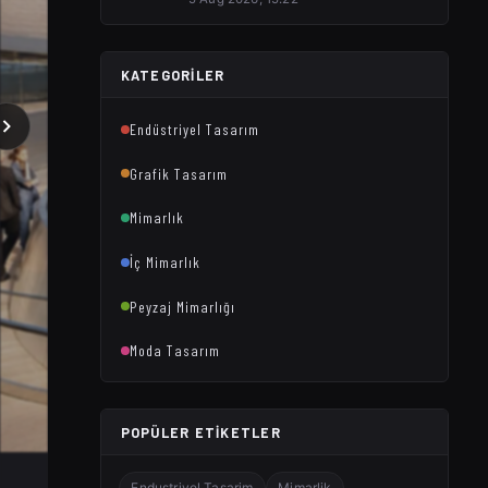
KATEGORILER
Endüstriyel Tasarım
Grafik Tasarım
Mimarlık
İç Mimarlık
Peyzaj Mimarlığı
Moda Tasarım
POPÜLER ETIKETLER
Endustriyel Tasarim
Mimarlik