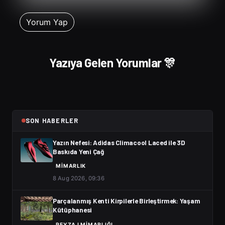
Yazıya Gelen Yorumlar 🎊
SON HABERLER
Yazın Nefesi: Adidas Climacool Laced ile 3D
Baskıda Yeni Çağ
MIMARLIK
8 Aug 2026, 09:36
Parçalanmış Kenti Kirpilerle Birleştirmek: Yaşam
Kütüphanesi
PEYZAJ MIMARLIĞI