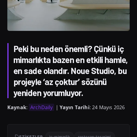
Peki bu neden önemli? Çünkü iç
mimarlıkta bazen en etkili hamle,
en sade olandır. Noue Studio, bu
projeyle ‘az çoktur’ sözünü
yeniden yorumluyor.
Kaynak
:
ArchDaily
|
Yayın Tarihi
: 24 Mayıs 2026
ETIKETLER
ic-mimarlik
restoran-tasarimi