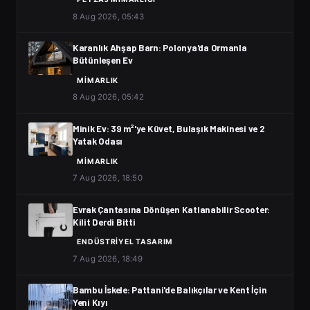
8 Aug 2026, 05:43
Karanlık Ahşap Barn: Polonya'da Ormanla
Bütünleşen Ev
MIMARLIK
8 Aug 2026, 05:42
Minik Ev: 39 m²'ye Küvet, Bulaşık Makinesi ve 2
Yatak Odası
MIMARLIK
7 Aug 2026, 18:50
Evrak Çantasına Dönüşen Katlanabilir Scooter:
Kilit Derdi Bitti
ENDÜSTRIYEL TASARIM
7 Aug 2026, 18:49
Bambu İskele: Pattani'de Balıkçılar ve Kent İçin
Yeni Kıyı