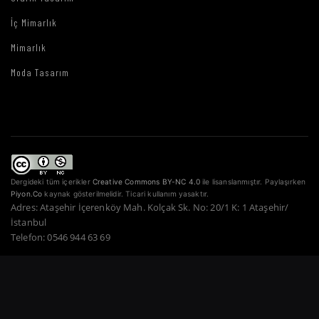
İç Mimarlık
Mimarlık
Moda Tasarım
Dergideki tüm içerikler
Creative Commons BY-NC 4.0
ile lisanslanmıştır. Paylaşırken
Piyon.Co
kaynak gösterilmelidir. Ticari kullanım yasaktır.
Adres: Ataşehir İçerenköy Mah. Kolçak Sk. No: 20/1 K: 1 Ataşehir/
İstanbul
Telefon: 0546 944 63 69
Copyright © 2022–2026 Piyon Co. — Tüm Hakları Saklıdır.
Bir Atahan Göktürk