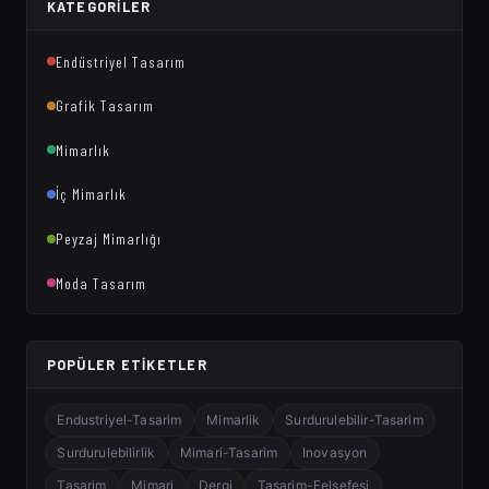
KATEGORILER
Endüstriyel Tasarım
Grafik Tasarım
Mimarlık
İç Mimarlık
Peyzaj Mimarlığı
Moda Tasarım
POPÜLER ETIKETLER
Endustriyel-Tasarim
Mimarlik
Surdurulebilir-Tasarim
Surdurulebilirlik
Mimari-Tasarim
Inovasyon
Tasarim
Mimari
Dergi
Tasarim-Felsefesi