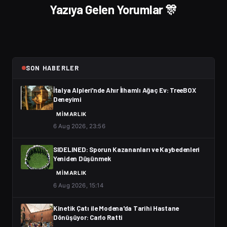
Yazıya Gelen Yorumlar 🎊
SON HABERLER
İtalya Alpleri'nde Ahır İlhamlı Ağaç Ev: TreeBOX
Deneyimi
MIMARLIK
6 Aug 2026, 23:56
SIDELINED: Sporun Kazananları ve Kaybedenleri
Yeniden Düşünmek
MIMARLIK
6 Aug 2026, 15:14
Kinetik Çatı ile Modena'da Tarihi Hastane
Dönüşüyor: Carlo Ratti