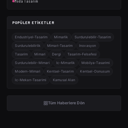
Moda Tasarım
POPÜLER ETIKETLER
Endustriyel-Tasarim
Mimarlik
Surdurulebilir-Tasarim
Surdurulebilirlik
Mimari-Tasarim
Inovasyon
Tasarim
Mimari
Dergi
Tasarim-Felsefesi
Surdurulebilir-Mimari
Ic-Mimarlik
Mobilya-Tasarimi
Modern-Mimari
Kentsel-Tasarim
Kentsel-Donusum
Ic-Mekan-Tasarimi
Kamusal Alan
Tüm Haberlere Dön