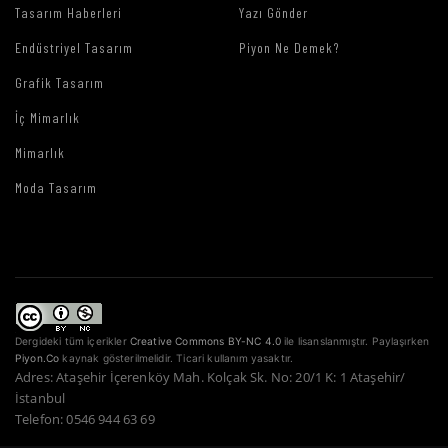
Tasarım Haberleri
Yazı Gönder
Endüstriyel Tasarım
Piyon Ne Demek?
Grafik Tasarım
İç Mimarlık
Mimarlık
Moda Tasarım
Dergideki tüm içerikler
Creative Commons BY-NC 4.0
ile lisanslanmıştır. Paylaşırken
Piyon.Co
kaynak gösterilmelidir. Ticari kullanım yasaktır.
Adres: Ataşehir İçerenköy Mah. Kolçak Sk. No: 20/1 K: 1 Ataşehir/
İstanbul
Telefon: 0546 944 63 69