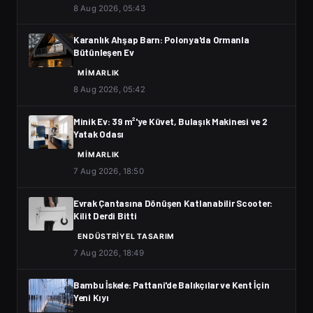
8 Aug 2026, 05:43
Karanlık Ahşap Barn: Polonya'da Ormanla
Bütünleşen Ev
MIMARLIK
8 Aug 2026, 05:42
Minik Ev: 39 m²'ye Küvet, Bulaşık Makinesi ve 2
Yatak Odası
MIMARLIK
7 Aug 2026, 18:50
Evrak Çantasına Dönüşen Katlanabilir Scooter:
Kilit Derdi Bitti
ENDÜSTRIYEL TASARIM
7 Aug 2026, 18:49
Bambu İskele: Pattani'de Balıkçılar ve Kent İçin
Yeni Kıyı