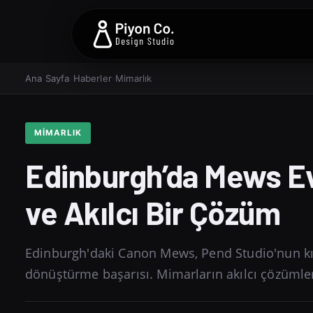
Ana Sayfa
›
Haberler
›
Mimarlık
MIMARLIK
Edinburgh’da Mews Evle
ve Akılcı Bir Çözüm
Edinburgh'daki Canon Mews, Pend Studio'nun kısı
dönüştürme başarısı. Mimarların akılcı çözümler