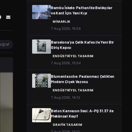
Bambu İskele: Pattani'de Balıkçılar
ve Kent İçin Yeni Kıyı
MIMARLIK
7 Aug 2026, 15:56
Barselona'ya Çelik Kafes ile Yeni Bir
toğraf
Giriş Kapısı
ENDÜSTRIYEL TASARIM
7 Aug 2026, 15:54
Blumentasche: Paslanmaz Çelikten
Modern Çiçek Vazosu
ENDÜSTRIYEL TASARIM
7 Aug 2026, 14:12
Beton Kanvasın Sesi: A-PQ 31.37 ile
Mekânsal Keşif
GRAFIK TASARIM
7 Aug 2026, 14:11