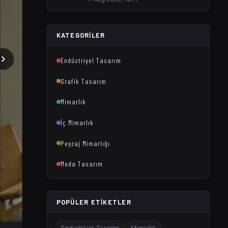
KATEGORILER
Endüstriyel Tasarım
Grafik Tasarım
Mimarlık
İç Mimarlık
Peyzaj Mimarlığı
Moda Tasarım
POPÜLER ETIKETLER
Endustriyel-Tasarim
Mimarlik