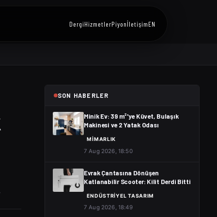
Dergi
Hizmetler
Piyon
İletişim
EN
SON HABERLER
k
Minik Ev: 39 m²'ye Küvet, Bulaşık
Makinesi ve 2 Yatak Odası
MIMARLIK
7 Aug 2026, 18:50
Evrak Çantasına Dönüşen
Katlanabilir Scooter: Kilit Derdi Bitti
.
ENDÜSTRIYEL TASARIM
7 Aug 2026, 18:49