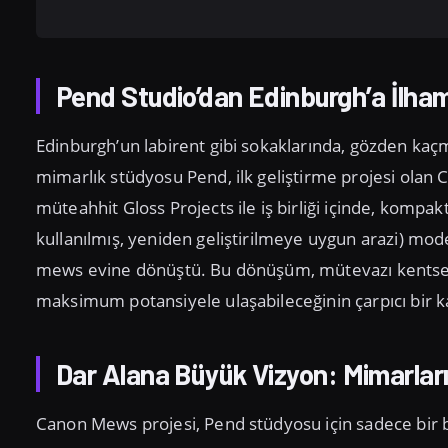
Pend Studio’dan Edinburgh’a İlh
Edinburgh’un labirent gibi sokaklarında, gözden kaçm
mimarlık stüdyosu Pend, ilk geliştirme projesi olan
müteahhit Gloss Projects ile iş birliği içinde, kompa
kullanılmış, yeniden geliştirilmeye uygun arazi) mod
mews evine dönüştü. Bu dönüşüm, mütevazı kentsel pars
maksimum potansiyele ulaşabileceğinin çarpıcı bir ka
Dar Alana Büyük Vizyon: Mimarlar
Canon Mews projesi, Pend stüdyosu için sadece bir b