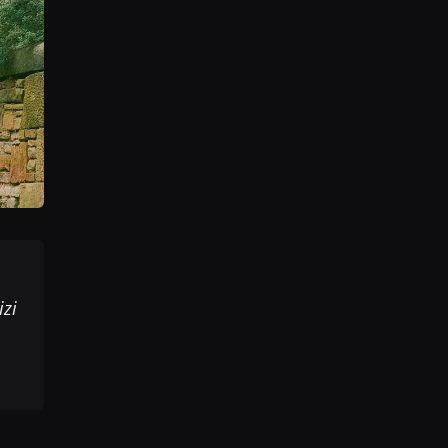
izi
ü