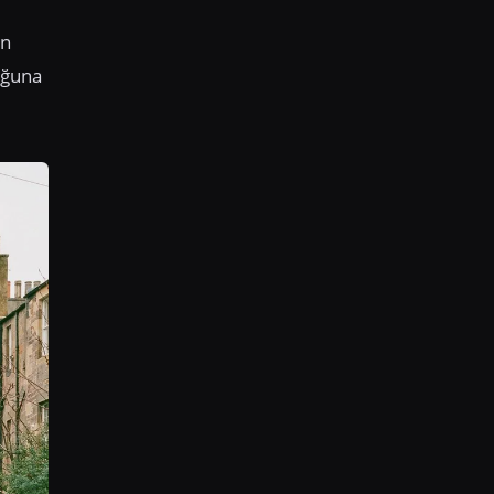
ın
uğuna