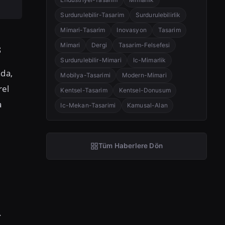
Surdurulebilir-Tasarim
Surdurulebilirlik
Mimari-Tasarim
Inovasyon
Tasarim
s
Mimari
Dergi
Tasarim-Felsefesi
Surdurulebilir-Mimari
Ic-Mimarlik
ada,
Mobilya-Tasarimi
Modern-Mimari
rel
Kentsel-Tasarim
Kentsel-Donusum
a
Ic-Mekan-Tasarimi
Kamusal-Alan
Tüm Haberlere Dön
.