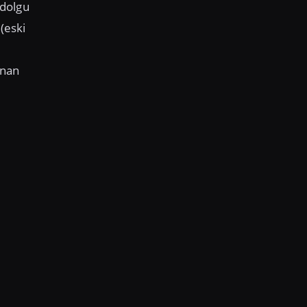
 dolgu
(eski
unan