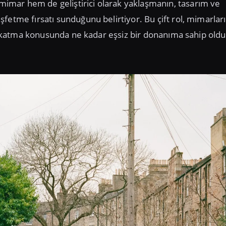
mar hem de geliştirici olarak yaklaşmanın, tasarım ve
fetme fırsatı sunduğunu belirtiyor. Bu çift rol, mimarlar
ğer katma konusunda ne kadar eşsiz bir donanıma sahip old