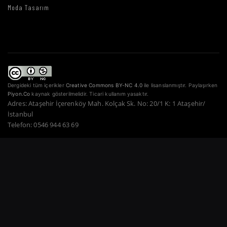
Moda Tasarım
Dergideki tüm içerikler
Creative Commons BY-NC 4.0
ile lisanslanmıştır. Paylaşırken
Piyon.Co
kaynak gösterilmelidir. Ticari kullanım yasaktır.
Adres: Ataşehir İçerenköy Mah. Kolçak Sk. No: 20/1 K: 1 Ataşehir/
İstanbul
Telefon: 0546 944 63 69
Copyright © 2022–2026 Piyon Co. — Tüm Hakları Saklıdır.
Bir Atahan Göktürk
Güner Şirketidir.
·
·
·
·
·
Gizlilik Politikası
Hizmet Şartları
Çerez Politikası
Ödeme Güvenliği
İade Şartları
·
KVKK
İletişim