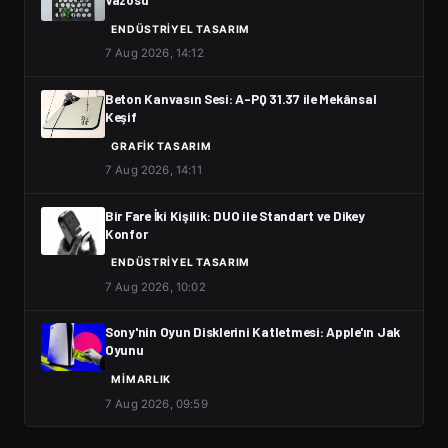
Vazosu
ENDÜSTRIYEL TASARIM
7 Aug 2026, 14:12
Beton Kanvasın Sesi: A-PQ 31.37 ile Mekânsal
Keşif
GRAFIK TASARIM
7 Aug 2026, 14:11
Bir Fare İki Kişilik: DUO ile Standart ve Dikey
Konfor
ENDÜSTRIYEL TASARIM
7 Aug 2026, 10:02
Sony'nin Oyun Disklerini Katletmesi: Apple'ın Jak
Oyunu
MIMARLIK
7 Aug 2026, 09:59