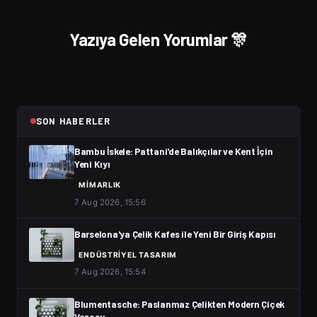
Yazıya Gelen Yorumlar 🎊
SON HABERLER
Bambu İskele: Pattani'de Balıkçılar ve Kent İçin
Yeni Kıyı
MIMARLIK
7 Aug 2026, 15:56
Barselona'ya Çelik Kafes ile Yeni Bir Giriş Kapısı
ENDÜSTRIYEL TASARIM
7 Aug 2026, 15:54
Blumentasche: Paslanmaz Çelikten Modern Çiçek