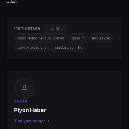
2026
ETIKETLER
su-aritma
kendi-kendine-guc-ureten
tasarim
inovasyon
cevre-teknolojisi
surdurulebilirlik
YAZAR
Piyon Haber
Tüm yazıları gör →