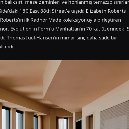
n balıksırtı meşe zeminleri ve honlanmış terrazzo sınırlar
Side’daki 180 East 88th Street’e taşıdı; Elizabeth Roberts
u Roberts’ın ilk Radnor Made koleksiyonuyla birleştiren
nor, Evolution in Form’u Manhattan’ın 70 kat üzerindeki 
i; Thomas Juul-Hansen’in mimarisini, daha sade bir
llandı.