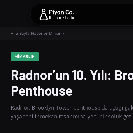
Ana Sayfa
›
Haberler
›
Mimarlık
MIMARLIK
Radnor’un 10. Yılı: Br
Penthouse
Radnor, Brooklyn Tower penthouse'da açtığı galer
yaşanabilir mekan tasarımına yeni bir soluk geti