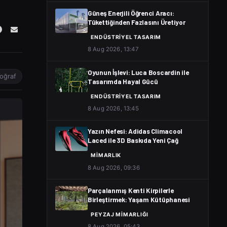
Güneş Enerjili Öğrenci Aracı:
Tükettiğinden Fazlasını Üretiyor
ENDÜSTRIYEL TASARIM
8 Aug 2026, 13:47
Oyunun İşlevi: Luca Boscardin ile
toğraf
Tasarımda Hayal Gücü
ENDÜSTRIYEL TASARIM
8 Aug 2026, 13:45
Yazın Nefesi: Adidas Climacool
Laced ile 3D Baskıda Yeni Çağ
MIMARLIK
8 Aug 2026, 09:36
Parçalanmış Kenti Kirpilerle
Birleştirmek: Yaşam Kütüphanesi
PEYZAJ MIMARLIĞI
8 Aug 2026, 05:43