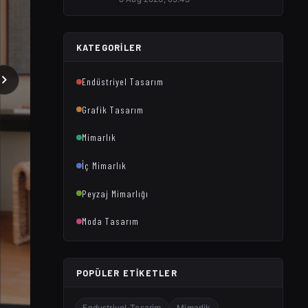
KATEGORILER
Endüstriyel Tasarım
Grafik Tasarım
Mimarlık
İç Mimarlık
Peyzaj Mimarlığı
Moda Tasarım
POPÜLER ETIKETLER
Endustriyel-Tasarim
Mimarlik