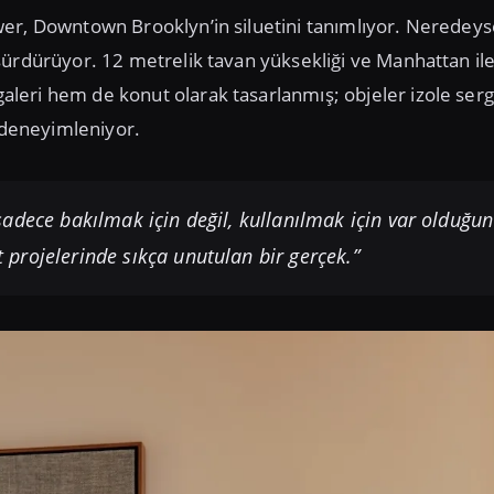
wer, Downtown Brooklyn’in siluetini tanımlıyor. Neredey
sürdürüyor. 12 metrelik tavan yüksekliği ve Manhattan il
eri hem de konut olarak tasarlanmış; objeler izole serg
k deneyimleniyor.
sadece bakılmak için değil, kullanılmak için var olduğu
ut projelerinde sıkça unutulan bir gerçek.”