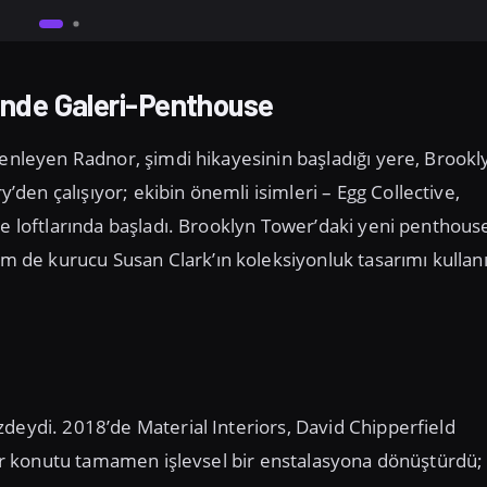
i’nde Galeri-Penthouse
zenleyen Radnor, şimdi hikayesinin başladığı yere, Brookl
en çalışıyor; ekibin önemli isimleri – Egg Collective,
ve loftlarında başladı. Brooklyn Tower’daki yeni penthous
 de kurucu Susan Clark’ın koleksiyonluk tasarımı kulla
deydi. 2018’de Material Interiors, David Chipperfield
 bir konutu tamamen işlevsel bir enstalasyona dönüştürdü;