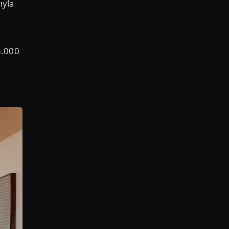
ıyla
5.000