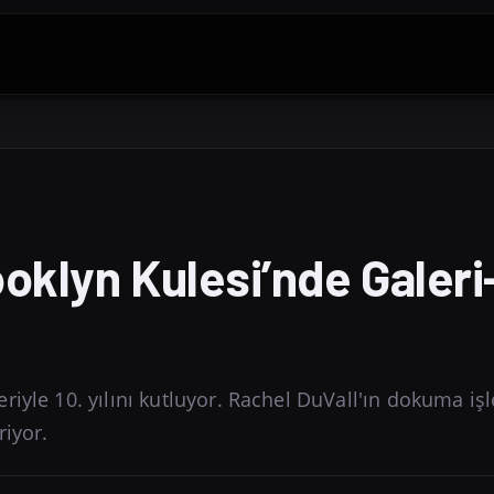
ooklyn Kulesi’nde Galeri
iyle 10. yılını kutluyor. Rachel DuVall'ın dokuma işle
riyor.