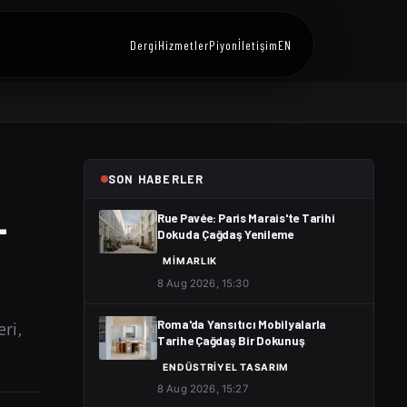
Dergi
Hizmetler
Piyon
İletişim
EN
SON HABERLER
-
Rue Pavée: Paris Marais'te Tarihi
Dokuda Çağdaş Yenileme
MIMARLIK
8 Aug 2026, 15:30
ri,
Roma'da Yansıtıcı Mobilyalarla
Tarihe Çağdaş Bir Dokunuş
ENDÜSTRIYEL TASARIM
8 Aug 2026, 15:27