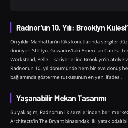
Radnor’un 10. Yılı: Brooklyn Kules
On yıldır Manhattan’ın lüks konutlarında sergiler dü
dönüyor. Stüdyo, Gowanus’taki American Can Factory’d
Workstead, Pelle – kariyerlerine Brooklyn’in atölye 
Radnor’un 10. yıl dönümünde hem bir eve dönüş hem
bağlamında gösterme tutkusunun en yeni ifadesi.
Yaşanabilir Mekan Tasarımı
Bu yaklaşım, Radnor’un ilk sergilerinden beri merkez
Architects’in The Bryant binasındaki iki yatak odalı