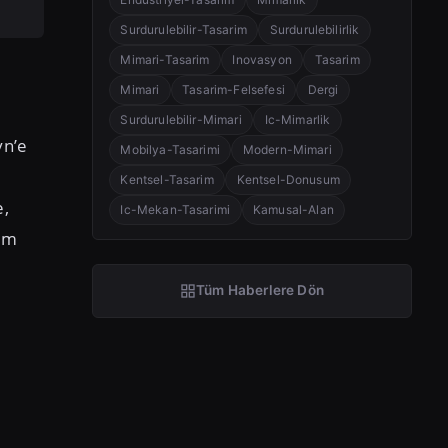
Surdurulebilir-Tasarim
Surdurulebilirlik
Mimari-Tasarim
Inovasyon
Tasarim
Mimari
Tasarim-Felsefesi
Dergi
Surdurulebilir-Mimari
Ic-Mimarlik
yn’e
Mobilya-Tasarimi
Modern-Mimari
Kentsel-Tasarim
Kentsel-Donusum
e,
Ic-Mekan-Tasarimi
Kamusal-Alan
nım
Tüm Haberlere Dön