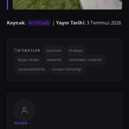
Kaynak
:
ArchDaily
|
Yayın Tarihi
: 3 Temmuz 2026
ETIKETLER
sanctum
litvanya
doga-terapi
mimarlik
minimalist-tasarim
surdurulebilirlik
orman-mimarligi
YAZAR