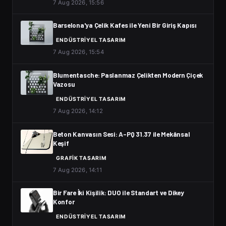
7 Aug 2026, 15:56
Barselona'ya Çelik Kafes ile Yeni Bir Giriş Kapısı
ENDÜSTRIYEL TASARIM
7 Aug 2026, 15:54
Blumentasche: Paslanmaz Çelikten Modern Çiçek
Vazosu
ENDÜSTRIYEL TASARIM
7 Aug 2026, 14:12
Beton Kanvasın Sesi: A-PQ 31.37 ile Mekânsal
Keşif
GRAFIK TASARIM
7 Aug 2026, 14:11
Bir Fare İki Kişilik: DUO ile Standart ve Dikey
Konfor
ENDÜSTRIYEL TASARIM