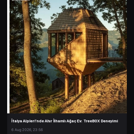
İtalya Alpleri'nde Ahır İlhamlı Ağaç Ev: TreeBOX Deneyimi
6 Aug 2026, 23:56