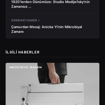
1920'lerden Günümüze: Studio Modijefsky'nin
Zamansız …
SONRAKI HABER
Çamurdan Mesaj: Anicka Yi'nin Mikrobiyal
Zamanı
İLGILI HABERLER
ENDÜSTRIYEL TASARIM