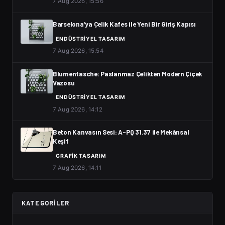
7 Aug 2026, 15:56
Barselona'ya Çelik Kafes ile Yeni Bir Giriş Kapısı
ENDÜSTRIYEL TASARIM
7 Aug 2026, 15:54
Blumentasche: Paslanmaz Çelikten Modern Çiçek
Vazosu
ENDÜSTRIYEL TASARIM
7 Aug 2026, 14:12
Beton Kanvasın Sesi: A-PQ 31.37 ile Mekânsal
Keşif
GRAFIK TASARIM
7 Aug 2026, 14:11
KATEGORILER