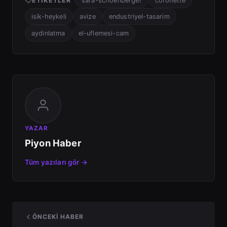
ETIKETLER
sara-schoenberger
coronette
isik-heykeli
avize
endustriyel-tasarim
aydinlatma
el-uflemesi-cam
YAZAR
Piyon Haber
Tüm yazıları gör →
ÖNCEKI HABER