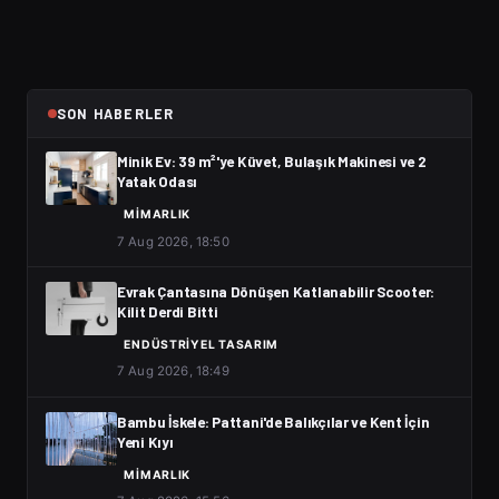
SON HABERLER
Minik Ev: 39 m²'ye Küvet, Bulaşık Makinesi ve 2
Yatak Odası
MIMARLIK
7 Aug 2026, 18:50
Evrak Çantasına Dönüşen Katlanabilir Scooter:
Kilit Derdi Bitti
ENDÜSTRIYEL TASARIM
7 Aug 2026, 18:49
Bambu İskele: Pattani'de Balıkçılar ve Kent İçin
Yeni Kıyı
MIMARLIK