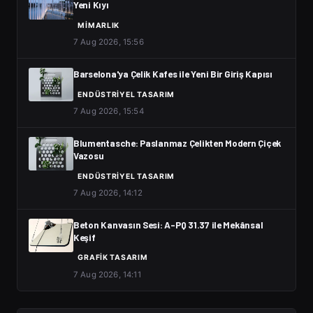
Yeni Kıyı
MIMARLIK
7 Aug 2026, 15:56
Barselona'ya Çelik Kafes ile Yeni Bir Giriş Kapısı
ENDÜSTRIYEL TASARIM
7 Aug 2026, 15:54
Blumentasche: Paslanmaz Çelikten Modern Çiçek
Vazosu
ENDÜSTRIYEL TASARIM
7 Aug 2026, 14:12
Beton Kanvasın Sesi: A-PQ 31.37 ile Mekânsal
Keşif
GRAFIK TASARIM
7 Aug 2026, 14:11