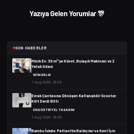
Yazıya Gelen Yorumlar 🎊
SON HABERLER
Minik Ev: 39 m²'ye Küvet, Bulaşık Makinesi ve 2
Yatak Odası
MIMARLIK
7 Aug 2026, 18:50
Evrak Çantasına Dönüşen Katlanabilir Scooter:
Kilit Derdi Bitti
ENDÜSTRIYEL TASARIM
7 Aug 2026, 18:49
Bambu İskele: Pattani'de Balıkçılar ve Kent İçin