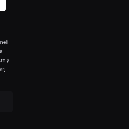
neli
ba
tmiş
arj