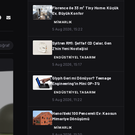
Florence ile 33 m² Tiny Home: Küçük
Ev, Büyük Konfor
MIMARLIK
5 Aug 2026, 15:22
Syitren RM1: Şeffaf CD Çalar, Gen
toğraf
Z'nin Yeni Nostaljisi
ENDÜSTRIYEL TASARIM
5 Aug 2026, 15:17
Glyph Geri mi Dönüyor? Teenage
Engineering'in Mini OP-3'ü
ENDÜSTRIYEL TASARIM
5 Aug 2026, 11:22
Hanoi'deki 100 Pencereli Ev: Kaosun
Mimariye Dönüşümü
MIMARLIK
5 Aug 2026, 11:20