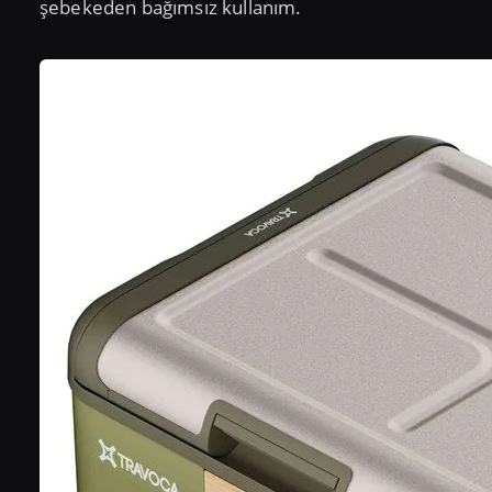
şebekeden bağımsız kullanım.