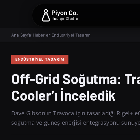
Ana Sayfa
›
Haberler
›
Endüstriyel Tasarım
ENDÜSTRIYEL TASARIM
Off-Grid Soğutma: Tra
Cooler’ı İnceledik
Dave Gibson'ın Travoca için tasarladığı Rigel+
soğutma ve güneş enerjisi entegrasyonu sunuyor. 