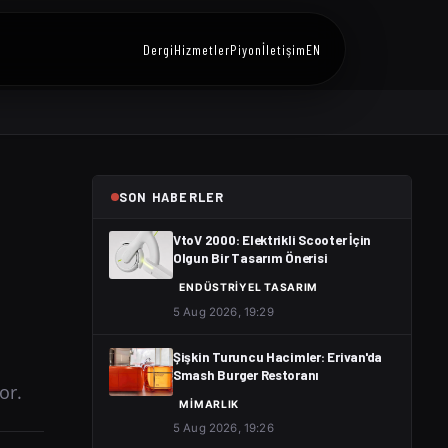
Dergi
Hizmetler
Piyon
İletişim
EN
SON HABERLER
VtoV 2000: Elektrikli Scooter İçin
Olgun Bir Tasarım Önerisi
ENDÜSTRIYEL TASARIM
5 Aug 2026, 19:29
Şişkin Turuncu Hacimler: Erivan'da
Smash Burger Restoranı
or.
MIMARLIK
5 Aug 2026, 19:26