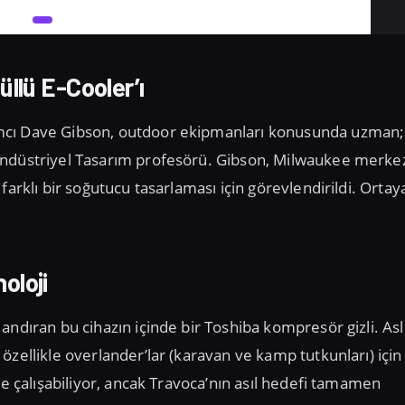
llü E-Cooler’ı
ımcı Dave Gibson, outdoor ekipmanları konusunda uzman;
Endüstriyel Tasarım profesörü. Gibson, Milwaukee merkez
farklı bir soğutucu tasarlaması için görevlendirildi. Ortay
oloji
andıran bu cihazın içinde bir Toshiba kompresör gizli. As
özellikle overlander’lar (karavan ve kamp tutkunları) için
le çalışabiliyor, ancak Travoca’nın asıl hedefi tamamen