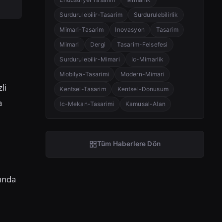
Surdurulebilir-Tasarim
Surdurulebilirlik
Mimari-Tasarim
Inovasyon
Tasarim
Mimari
Dergi
Tasarim-Felsefesi
Surdurulebilir-Mimari
Ic-Mimarlik
Mobilya-Tasarimi
Modern-Mimari
li
Kentsel-Tasarim
Kentsel-Donusum
a
Ic-Mekan-Tasarimi
Kamusal-Alan
Tüm Haberlere Dön
lında