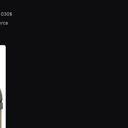
1.030$
erce