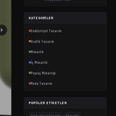
KATEGORILER
Endüstriyel Tasarım
Grafik Tasarım
Mimarlık
İç Mimarlık
Peyzaj Mimarlığı
Moda Tasarım
POPÜLER ETIKETLER
Endustriyel Tasarim
Mimarlik