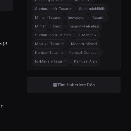
Surdurulebilir-Tasarim
Surdurulebilirlik
Mimari-Tasarim
Inovasyon
Tasarim
Mimari
Dergi
Tasarim-Felsefesi
Surdurulebilir-Mimari
Ic-Mimarlik
apı
Mobilya-Tasarimi
Modern-Mimari
Kentsel-Tasarim
Kentsel-Donusum
Ic-Mekan-Tasarimi
Kamusal Alan
Tüm Haberlere Dön
in