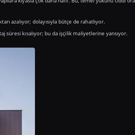
apılara kıyasla çok daha hafif. Bu, temel yükünü ciddi or
arı azalıyor; dolayısıyla bütçe de rahatlıyor.
 süresi kısalıyor; bu da işçilik maliyetlerine yansıyor.