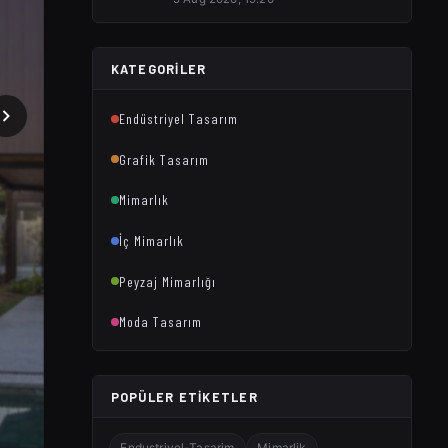
KATEGORILER
Endüstriyel Tasarım
Grafik Tasarım
Mimarlık
İç Mimarlık
Peyzaj Mimarlığı
Moda Tasarım
POPÜLER ETIKETLER
Endustriyel-Tasarim
Mimarlik