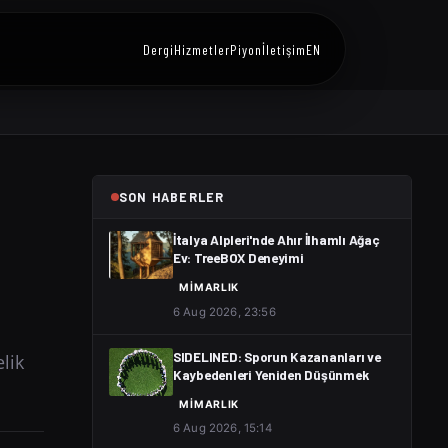
Dergi
Hizmetler
Piyon
İletişim
EN
SON HABERLER
İtalya Alpleri'nde Ahır İlhamlı Ağaç
Ev: TreeBOX Deneyimi
MIMARLIK
6 Aug 2026, 23:56
lik
SIDELINED: Sporun Kazananları ve
Kaybedenleri Yeniden Düşünmek
MIMARLIK
6 Aug 2026, 15:14