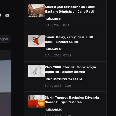
Kinetik Çatı ile Modena'da Tarihi
Hastane Dönüşüyor: Carlo Ratti
MIMARLIK
6 Aug 2026, 07:40
Tamiri Kolay, Yapıştırıcısız: 3D
oğraf
Baskılı Sneaker UDBR
MIMARLIK
6 Aug 2026, 07:39
VtoV 2000: Elektrikli Scooter İçin
Olgun Bir Tasarım Önerisi
ENDÜSTRIYEL TASARIM
5 Aug 2026, 19:29
Şişkin Turuncu Hacimler: Erivan'da
Smash Burger Restoranı
MIMARLIK
5 Aug 2026, 19:26