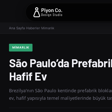
Ana Sayfa
›
Haberler
›
Mimarlık
MIMARLIK
São Paulo’da Prefabri
Hafif Ev
Brezilya'nın São Paulo kentinde prefabrik blokl
ev, hafif yapısıyla temel maliyetlerinde büyük ta