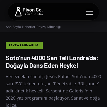
Ana Sayfa
›
Haberler
›
Peyzaj Mimarlığı
PEYZAJ MIMARLIĞI
Soto’nun 4000 Sarı Teli Londra’da:
Doğayla Dans Eden Heykel
Venezuelalı sanatçı Jesús Rafael Soto'nun 4000
sarı PVC telden oluşan 'Pénétrable BBL Jaune'
adlı kinetik heykeli, Serpentine Galerisi'nin
2026 yaz programını başlatıyor. Sanat ve doğa
iç içe.