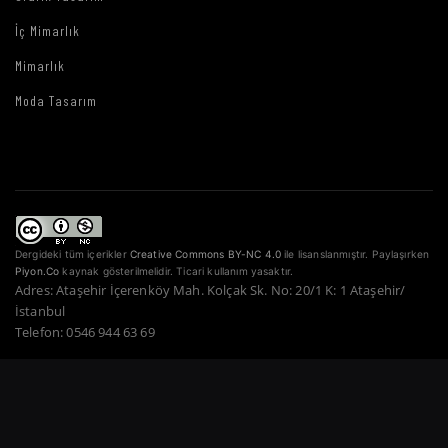
İç Mimarlık
Mimarlık
Moda Tasarım
Dergideki tüm içerikler
Creative Commons BY-NC 4.0
ile lisanslanmıştır. Paylaşırken
Piyon.Co
kaynak gösterilmelidir. Ticari kullanım yasaktır.
Adres: Ataşehir İçerenköy Mah. Kolçak Sk. No: 20/1 K: 1 Ataşehir/
İstanbul
Telefon: 0546 944 63 69
Copyright © 2022–2026 Piyon Co. — Tüm Hakları Saklıdır.
Bir Atahan Göktürk