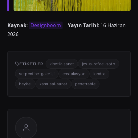
Kaynak
:
Designboom
|
Yayın Tarihi
: 16 Haziran
2026
ETIKETLER
kinetik-sanat
jesus-rafael-soto
serpentine-galerisi
enstalasyon
londra
heykel
kamusal-sanat
penetrable