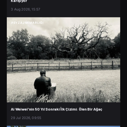
Karışıyor
3 Aug 2026, 15:57
PEYZAJ MIMARLIĞI
Ai Weiwei'nin 50 Yıl Sonraki İlk Çizimi: Ölen Bir Ağaç
29 Jul 2026, 09:55