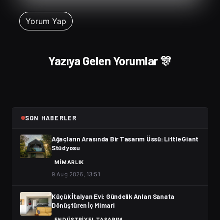
Yazıya Gelen Yorumlar 🎊
SON HABERLER
Ağaçların Arasında Bir Tasarım Üssü: Little Giant
Stüdyosu
MIMARLIK
9 Aug 2026, 13:51
Küçük İtalyan Evi: Gündelik Anları Sanata
Dönüştüren İç Mimari
ENDÜSTRIYEL TASARIM