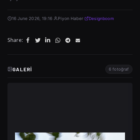
16 June 2026, 19:16
·
Piyon Haber
·
Designboom
Share:
GALERI
6 fotoğraf