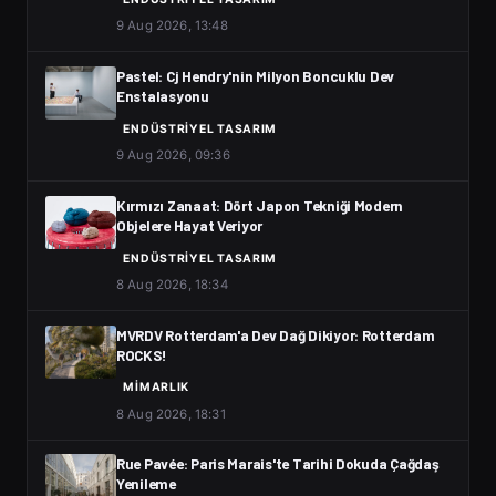
9 Aug 2026, 13:48
Pastel: Cj Hendry'nin Milyon Boncuklu Dev
Enstalasyonu
ENDÜSTRIYEL TASARIM
9 Aug 2026, 09:36
Kırmızı Zanaat: Dört Japon Tekniği Modern
Objelere Hayat Veriyor
ENDÜSTRIYEL TASARIM
8 Aug 2026, 18:34
MVRDV Rotterdam'a Dev Dağ Dikiyor: Rotterdam
ROCKS!
MIMARLIK
8 Aug 2026, 18:31
Rue Pavée: Paris Marais'te Tarihi Dokuda Çağdaş
Yenileme