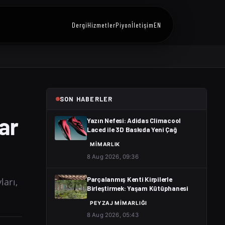
Dergi
Hizmetler
Piyon
İletişim
EN
SON HABERLER
ar
Yazın Nefesi: Adidas Climacool
Laced ile 3D Baskıda Yeni Çağ
MIMARLIK
8 Aug 2026, 09:36
ları,
Parçalanmış Kenti Kirpilerle
Birleştirmek: Yaşam Kütüphanesi
PEYZAJ MIMARLIĞI
8 Aug 2026, 05:43