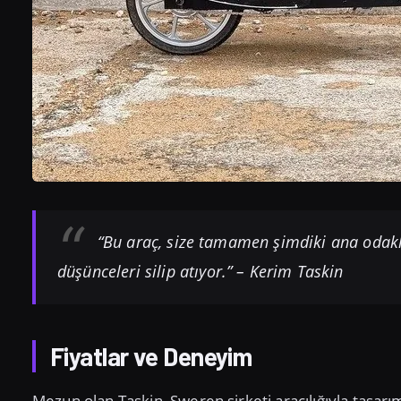
“Bu araç, size tamamen şimdiki ana odakl
düşünceleri silip atıyor.” – Kerim Taskin
Fiyatlar ve Deneyim
Mezun olan Taskin, Sweren şirketi aracılığıyla tasarı