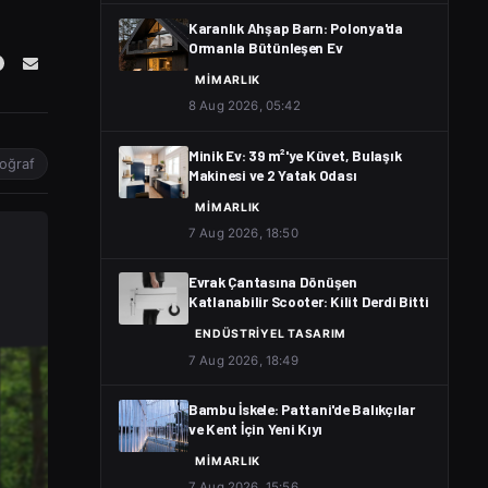
Karanlık Ahşap Barn: Polonya'da
Ormanla Bütünleşen Ev
MIMARLIK
8 Aug 2026, 05:42
Minik Ev: 39 m²'ye Küvet, Bulaşık
toğraf
Makinesi ve 2 Yatak Odası
MIMARLIK
7 Aug 2026, 18:50
Evrak Çantasına Dönüşen
Katlanabilir Scooter: Kilit Derdi Bitti
ENDÜSTRIYEL TASARIM
7 Aug 2026, 18:49
Bambu İskele: Pattani'de Balıkçılar
ve Kent İçin Yeni Kıyı
MIMARLIK
7 Aug 2026, 15:56