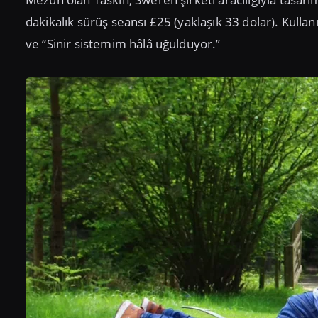
dakikalık sürüş seansı £25 (yaklaşık 33 dolar). Kulla
ve “Sinir sistemim hâlâ uğulduyor.”