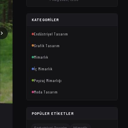
KATEGORILER
Endüstriyel Tasarım
Grafik Tasarım
Mimarlık
İç Mimarlık
Peyzaj Mimarlığı
Moda Tasarım
POPÜLER ETIKETLER
Endustriyel-Tasarim
Mimarlik