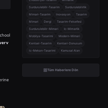
Surdurulebilir-Tasarim
Surdurulebilirlik
Mimari-Tasarim
Inovasyon
Tasarim
Mimari
Dergi
Tasarim-Felsefesi
Surdurulebilir-Mimari
Ic-Mimarlik
School
Mobilya-Tasarimi
Modern-Mimari
werv
Kentsel-Tasarim
Kentsel-Donusum
Ic-Mekan-Tasarimi
Kamusal Alan
Tüm Haberlere Dön
erine