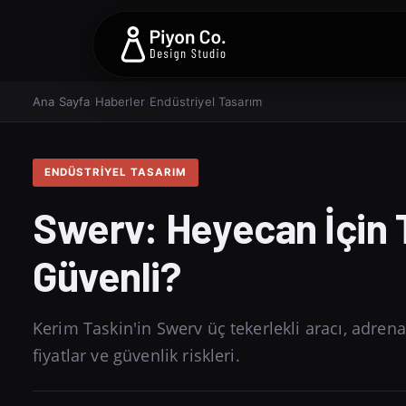
Ana Sayfa
›
Haberler
›
Endüstriyel Tasarım
ENDÜSTRIYEL TASARIM
Swerv: Heyecan İçin 
Güvenli?
Kerim Taskin'in Swerv üç tekerlekli aracı, adren
fiyatlar ve güvenlik riskleri.