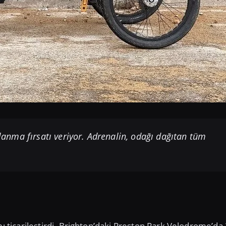
anma fırsatı veriyor. Adrenalin, odağı dağıtan tüm
mı ticarileştirdi. Brighton’daki Preston Park Velodrome’da