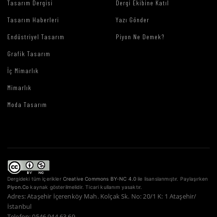
Tasarım Dergisi
Dergi Ekibine Katıl
Tasarım Haberleri
Yazı Gönder
Endüstriyel Tasarım
Piyon Ne Demek?
Grafik Tasarım
İç Mimarlık
Mimarlık
Moda Tasarım
Dergideki tüm içerikler
Creative Commons BY-NC 4.0
ile lisanslanmıştır. Paylaşırken
Piyon.Co
kaynak gösterilmelidir. Ticari kullanım yasaktır.
Adres: Ataşehir İçerenköy Mah. Kolçak Sk. No: 20/1 K: 1 Ataşehir/
İstanbul
Telefon: 0546 944 63 69