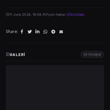
11 June 2026, 19:08
·
Piyon Haber
·
ArchDaily
Share:
GALERI
25 fotoğraf