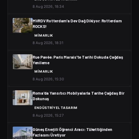
8 Aug 2026, 18:34
MVRDV Rotterdam'a Dev Dağ Dikiyor: Rotterdam
ROCKS!
MIMARLIK
8 Aug 2026, 18:31
Rue Pavée: Paris Marais'te Tarihi Dokuda Çağdaş
Yenileme
MIMARLIK
8 Aug 2026, 15:30
Roma'da Yansıtıcı Mobilyalarla Tarihe Çağdaş Bir
Dokunuş
ENDÜSTRIYEL TASARIM
8 Aug 2026, 15:27
Güneş Enerjili Öğrenci Aracı: Tükettiğinden
Fazlasını Üretiyor