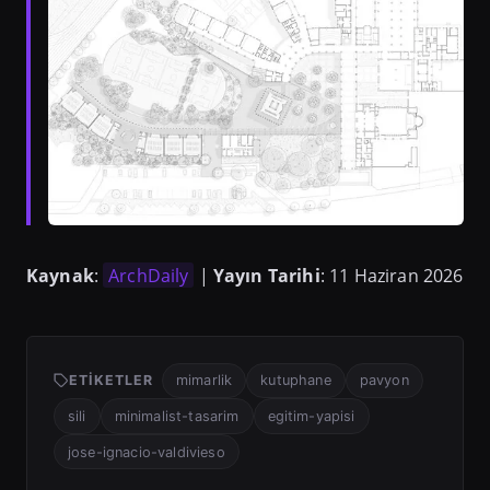
Kaynak
:
ArchDaily
|
Yayın Tarihi
: 11 Haziran 2026
ETIKETLER
mimarlik
kutuphane
pavyon
sili
minimalist-tasarim
egitim-yapisi
jose-ignacio-valdivieso