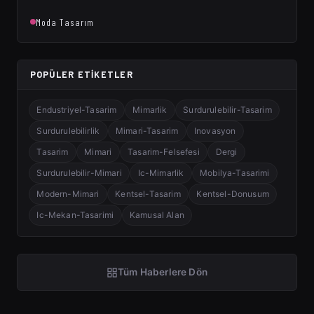
Moda Tasarım
POPÜLER ETIKETLER
Endustriyel-Tasarim
Mimarlik
Surdurulebilir-Tasarim
Surdurulebilirlik
Mimari-Tasarim
Inovasyon
Tasarim
Mimari
Tasarim-Felsefesi
Dergi
Surdurulebilir-Mimari
Ic-Mimarlik
Mobilya-Tasarimi
Modern-Mimari
Kentsel-Tasarim
Kentsel-Donusum
Ic-Mekan-Tasarimi
Kamusal Alan
Tüm Haberlere Dön