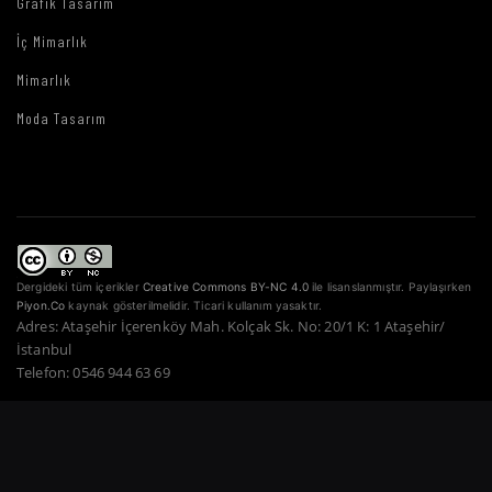
Grafik Tasarım
İç Mimarlık
Mimarlık
Moda Tasarım
Dergideki tüm içerikler
Creative Commons BY-NC 4.0
ile lisanslanmıştır. Paylaşırken
Piyon.Co
kaynak gösterilmelidir. Ticari kullanım yasaktır.
Adres: Ataşehir İçerenköy Mah. Kolçak Sk. No: 20/1 K: 1 Ataşehir/
İstanbul
Telefon: 0546 944 63 69
Copyright © 2022–2026 Piyon Co. — Tüm Hakları Saklıdır.
Bir Atahan Göktürk