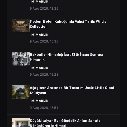
MIMARLIK
9 Aug 2026, 18:36
Modern Beton Kabuğunda Vahşi Tarih: Wild's
Collection
MIMARLIK
9 Aug 2026, 15:30
Bakteriler Mimarlığı İcat Etti: İnsan Sonrası
Mimarlık
MIMARLIK
9 Aug 2026, 15:28
Ağaçların Arasında Bir Tasarım Üssü: Little Giant
Stüdyosu
MIMARLIK
9 Aug 2026, 13:51
Küçük İtalyan Evi: Gündelik Anları Sanata
Dönüştüren İç Mimari