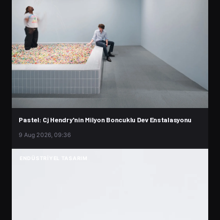
Pastel: Cj Hendry'nin Milyon Boncuklu Dev Enstalasyonu
9 Aug 2026, 09:36
ENDÜSTRIYEL TASARIM