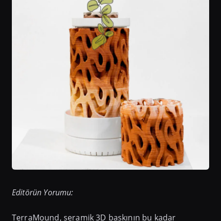
Editörün Yorumu:
TerraMound, seramik 3D baskının bu kadar