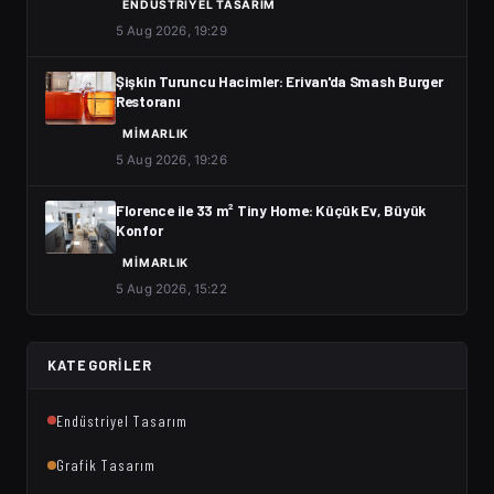
ENDÜSTRIYEL TASARIM
5 Aug 2026, 19:29
Şişkin Turuncu Hacimler: Erivan'da Smash Burger
Restoranı
MIMARLIK
5 Aug 2026, 19:26
Florence ile 33 m² Tiny Home: Küçük Ev, Büyük
Konfor
MIMARLIK
5 Aug 2026, 15:22
KATEGORILER
Endüstriyel Tasarım
Grafik Tasarım