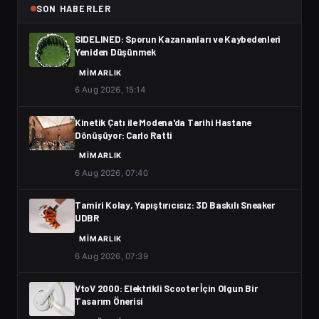
SON HABERLER
SIDELINED: Sporun Kazananları ve Kaybedenleri
Yeniden Düşünmek
MIMARLIK
6 Aug 2026, 15:14
Kinetik Çatı ile Modena'da Tarihi Hastane
Dönüşüyor: Carlo Ratti
MIMARLIK
6 Aug 2026, 07:40
Tamiri Kolay, Yapıştırıcısız: 3D Baskılı Sneaker
UDBR
MIMARLIK
6 Aug 2026, 07:39
VtoV 2000: Elektrikli Scooter İçin Olgun Bir
Tasarım Önerisi