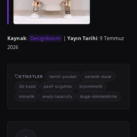
Kaynak
:
Designboom
|
Yayın Tarihi
: 9 Temmuz
2026
ETIKETLER
termit-yuvalari
seramik-duvar
3d-baski
pasif-sogutma
biyomimetik
mimarlik
enerji-tasarrufu
dogal-iklimlendirme