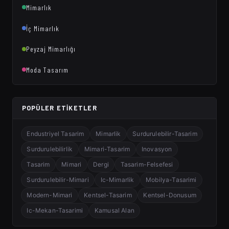
Mimarlık
İç Mimarlık
Peyzaj Mimarlığı
Moda Tasarım
POPÜLER ETIKETLER
Endustriyel Tasarim
Mimarlik
Surdurulebilir-Tasarim
Surdurulebilirlik
Mimari-Tasarim
Inovasyon
Tasarim
Mimari
Dergi
Tasarim-Felsefesi
Surdurulebilir-Mimari
Ic-Mimarlik
Mobilya-Tasarimi
Modern-Mimari
Kentsel-Tasarim
Kentsel-Donusum
Ic-Mekan-Tasarimi
Kamusal Alan