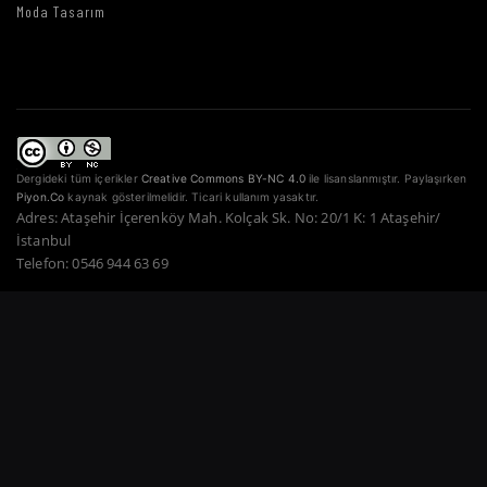
Moda Tasarım
Dergideki tüm içerikler
Creative Commons BY-NC 4.0
ile lisanslanmıştır. Paylaşırken
Piyon.Co
kaynak gösterilmelidir. Ticari kullanım yasaktır.
Adres: Ataşehir İçerenköy Mah. Kolçak Sk. No: 20/1 K: 1 Ataşehir/
İstanbul
Telefon: 0546 944 63 69
Copyright © 2022–2026 Piyon Co. — Tüm Hakları Saklıdır.
Bir Atahan Göktürk
Güner Şirketidir.
·
·
·
·
·
Gizlilik Politikası
Hizmet Şartları
Çerez Politikası
Ödeme Güvenliği
İade Şartları
·
KVKK
İletişim