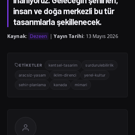
inanıyoruz. Geleceğin şehirleri,
insan ve doğa merkezli bu tür
tasarımlarla şekillenecek.
Kaynak
:
Dezeen
|
Yayın Tarihi
: 13 Mayıs 2026
ETIKETLER
kentsel-tasarim
surdurulebilirlik
aracsiz-yasam
iklim-direnci
yerel-kultur
sehir-planlama
kanada
mimari