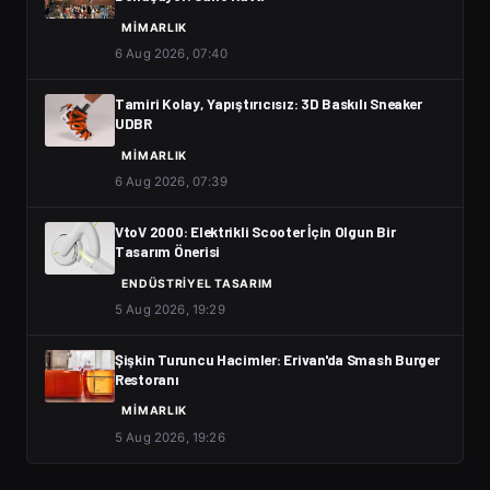
MIMARLIK
6 Aug 2026, 07:40
Tamiri Kolay, Yapıştırıcısız: 3D Baskılı Sneaker
UDBR
MIMARLIK
6 Aug 2026, 07:39
VtoV 2000: Elektrikli Scooter İçin Olgun Bir
Tasarım Önerisi
ENDÜSTRIYEL TASARIM
5 Aug 2026, 19:29
Şişkin Turuncu Hacimler: Erivan'da Smash Burger
Restoranı
MIMARLIK
5 Aug 2026, 19:26