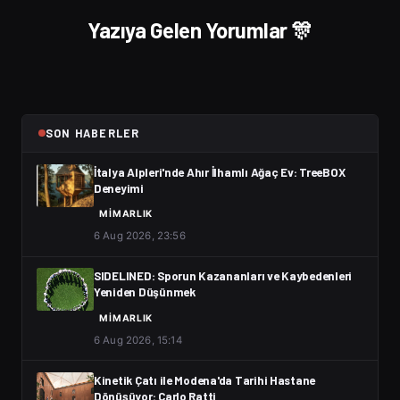
Yazıya Gelen Yorumlar 🎊
SON HABERLER
İtalya Alpleri'nde Ahır İlhamlı Ağaç Ev: TreeBOX
Deneyimi
MIMARLIK
6 Aug 2026, 23:56
SIDELINED: Sporun Kazananları ve Kaybedenleri
Yeniden Düşünmek
MIMARLIK
6 Aug 2026, 15:14
Kinetik Çatı ile Modena'da Tarihi Hastane
Dönüşüyor: Carlo Ratti