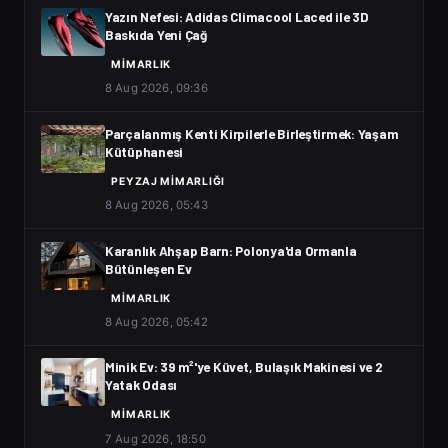
Yazın Nefesi: Adidas Climacool Laced ile 3D
Baskıda Yeni Çağ
MIMARLIK
8 Aug 2026, 09:36
Parçalanmış Kenti Kirpilerle Birleştirmek: Yaşam
Kütüphanesi
PEYZAJ MIMARLIĞI
8 Aug 2026, 05:43
Karanlık Ahşap Barn: Polonya'da Ormanla
Bütünleşen Ev
MIMARLIK
8 Aug 2026, 05:42
Minik Ev: 39 m²'ye Küvet, Bulaşık Makinesi ve 2
Yatak Odası
MIMARLIK
7 Aug 2026, 18:50