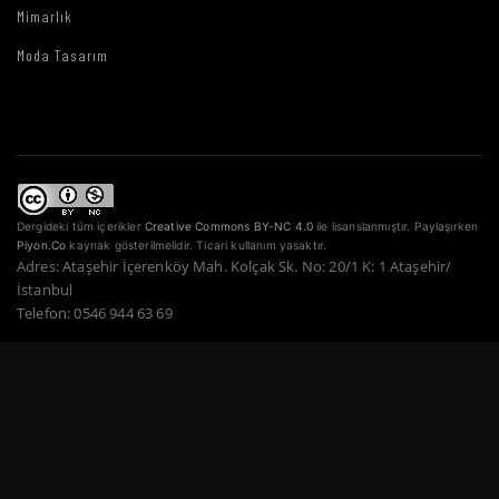
Mimarlık
Moda Tasarım
Dergideki tüm içerikler
Creative Commons BY-NC 4.0
ile lisanslanmıştır. Paylaşırken
Piyon.Co
kaynak gösterilmelidir. Ticari kullanım yasaktır.
Adres: Ataşehir İçerenköy Mah. Kolçak Sk. No: 20/1 K: 1 Ataşehir/
İstanbul
Telefon: 0546 944 63 69
Copyright © 2022–2026 Piyon Co. — Tüm Hakları Saklıdır.
Bir Atahan Göktürk
Güner Şirketidir.
·
·
·
·
·
Gizlilik Politikası
Hizmet Şartları
Çerez Politikası
Ödeme Güvenliği
İade Şartları
·
KVKK
İletişim