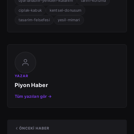
uyarlanabilir-yeniden-kullanim
tarihi-koruma
ciplak-kabuk
kentsel-donusum
tasarim-felsefesi
yesil-mimari
YAZAR
Piyon Haber
Tüm yazıları gör →
ÖNCEKI HABER