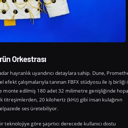
rün Orkestrası
 kadar hayranlık uyandırıcı detaylara sahip. Dune, Promet
l efekt çalışmalarıyla tanınan FBFX stüdyosu ile iş birliği 
klere monte edilmiş 180 adet 32 milimetre genişliğinde hop
k titreşimlerden, 20 kilohertz (kHz) gibi insan kulağının
elpazede ses üretebiliyor.
 teknolojiye göre şaşırtıcı derecede kullanıcı dostu