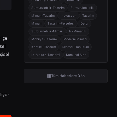
Surdurulebilir-Tasarim
Surdurulebilirlik
Mimari-Tasarim
Inovasyon
Tasarim
Mimari
Tasarim-Felsefesi
Dergi
Surdurulebilir-Mimari
Ic-Mimarlik
 içe
Mobilya-Tasarimi
Modern-Mimari
sel
Kentsel-Tasarim
Kentsel-Donusum
şisel
Ic-Mekan-Tasarimi
Kamusal Alan
Tüm Haberlere Dön
lıyor.