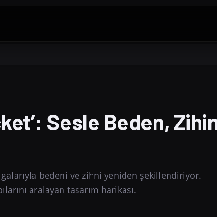
cket’: Sesle Beden, Zihi
lgalarıyla bedeni ve zihni yeniden şekillendiriyor.
pılarını aralayan tasarım harikası.