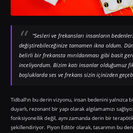
“Sesleri ve frekansları insanların bedenler
değiştirebileceğinize tamamen ikna oldum. Düny
belirli bir frekansta mırıldanması gibi basit ge
inceliyordum. Bizim katı insanlar olduğumuz fik
boşluklarda ses ve frekans sizin içinizden geçebi
Tidball’ın bu derin vizyonu, insan bedenini yalnızca b
duyarlı, rezonant bir yapı olarak algılamamızı sağlıyo
fonksiyonellik değil, aynı zamanda derin bir terapöt
şekillendiriyor. Piyon Editör olarak, tasarımın bu de