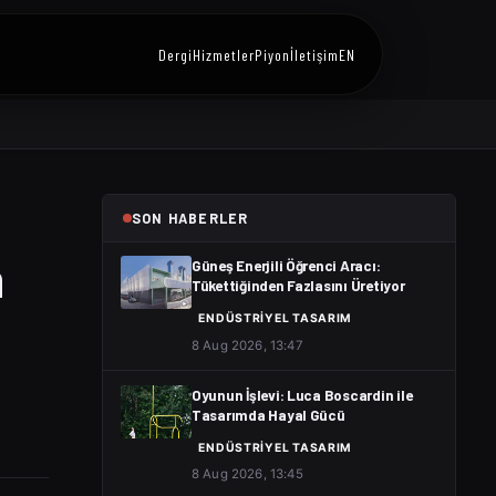
Dergi
Hizmetler
Piyon
İletişim
EN
SON HABERLER
n
Güneş Enerjili Öğrenci Aracı:
Tükettiğinden Fazlasını Üretiyor
ENDÜSTRIYEL TASARIM
8 Aug 2026, 13:47
Oyunun İşlevi: Luca Boscardin ile
Tasarımda Hayal Gücü
ENDÜSTRIYEL TASARIM
8 Aug 2026, 13:45