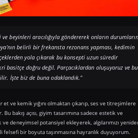
i ve beyinleri aracılığıyla göndererek onların durumların
a’nın belirli bir frekansta rezonans yapması, kedimin
rçeklerden yola çıkarak bu konsepti uzun süredir
ri basitçe doğru değil. Parçacıklardan oluşuyoruz ve bu
lir. İşte biz de buna odaklandık.”
ir et ve kemik yığını olmaktan çıkarıp, ses ve titreşimlere
r. Bu bakış açısı, giyim tasarımına sadece estetik ve
ik ve deneyimsel potansiyel ekleyerek, algılarımızı yenide
nli felsefi bir boyuta taşınmasına hayranlık duyuyorum.