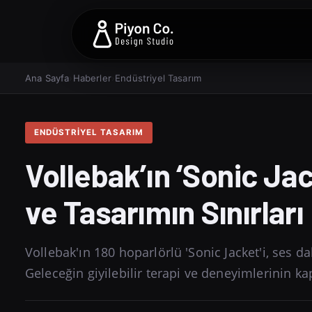
Ana Sayfa
›
Haberler
›
Endüstriyel Tasarım
ENDÜSTRIYEL TASARIM
Vollebak’ın ‘Sonic Ja
ve Tasarımın Sınırları
Vollebak'ın 180 hoparlörlü 'Sonic Jacket'i, ses da
Geleceğin giyilebilir terapi ve deneyimlerinin ka