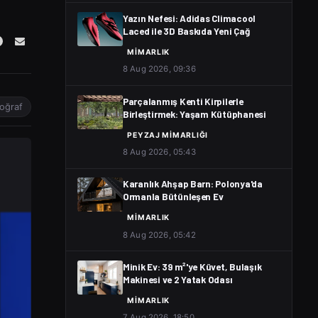
Yazın Nefesi: Adidas Climacool
Laced ile 3D Baskıda Yeni Çağ
MIMARLIK
8 Aug 2026, 09:36
Parçalanmış Kenti Kirpilerle
toğraf
Birleştirmek: Yaşam Kütüphanesi
PEYZAJ MIMARLIĞI
8 Aug 2026, 05:43
Karanlık Ahşap Barn: Polonya'da
Ormanla Bütünleşen Ev
MIMARLIK
8 Aug 2026, 05:42
Minik Ev: 39 m²'ye Küvet, Bulaşık
Makinesi ve 2 Yatak Odası
MIMARLIK
7 Aug 2026, 18:50