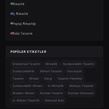
Mimarlık
İç Mimarlık
Peyzaj Mimarlığı
Moda Tasarım
POPÜLER ETIKETLER
Endustriyel Tasarim
Mimarlik
Surdurulebilir-Tasarim
Surdurulebilirlik
Mimari-Tasarim
Inovasyon
Tasarim
Mimari
Dergi
Tasarim-Felsefesi
Surdurulebilir-Mimari
Ic-Mimarlik
Mobilya-Tasarimi
Modern-Mimari
Kentsel-Tasarim
Kentsel-Donusum
Ic-Mekan-Tasarimi
Kamusal Alan