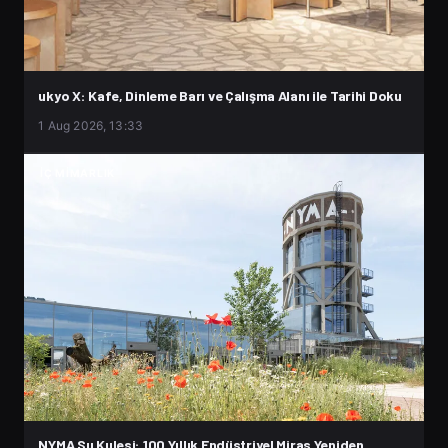
ukyo X: Kafe, Dinleme Barı ve Çalışma Alanı ile Tarihi Doku
1 Aug 2026, 13:33
İÇ MIMARLIK
NYMA Su Kulesi: 100 Yıllık Endüstriyel Miras Yeniden