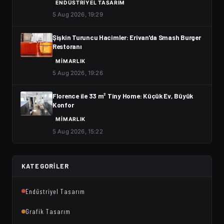
ENDÜSTRIYEL TASARIM
5 Aug 2026, 19:29
Şişkin Turuncu Hacimler: Erivan'da Smash Burger
Restoranı
MIMARLIK
5 Aug 2026, 19:26
Florence ile 33 m² Tiny Home: Küçük Ev, Büyük
Konfor
MIMARLIK
5 Aug 2026, 15:22
KATEGORILER
Endüstriyel Tasarım
Grafik Tasarım