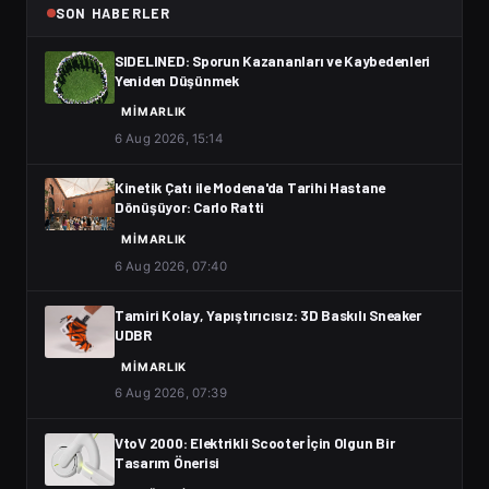
SON HABERLER
SIDELINED: Sporun Kazananları ve Kaybedenleri
Yeniden Düşünmek
MIMARLIK
6 Aug 2026, 15:14
Kinetik Çatı ile Modena'da Tarihi Hastane
Dönüşüyor: Carlo Ratti
MIMARLIK
6 Aug 2026, 07:40
Tamiri Kolay, Yapıştırıcısız: 3D Baskılı Sneaker
UDBR
MIMARLIK
6 Aug 2026, 07:39
VtoV 2000: Elektrikli Scooter İçin Olgun Bir
Tasarım Önerisi