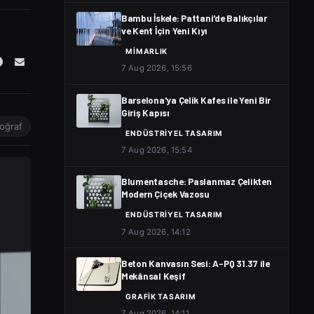
Bambu İskele: Pattani'de Balıkçılar
ve Kent İçin Yeni Kıyı
MIMARLIK
7 Aug 2026, 15:56
Barselona'ya Çelik Kafes ile Yeni Bir
Giriş Kapısı
oğraf
ENDÜSTRIYEL TASARIM
7 Aug 2026, 15:54
Blumentasche: Paslanmaz Çelikten
Modern Çiçek Vazosu
ENDÜSTRIYEL TASARIM
7 Aug 2026, 14:12
Beton Kanvasın Sesi: A-PQ 31.37 ile
Mekânsal Keşif
GRAFIK TASARIM
7 Aug 2026, 14:11