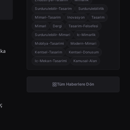
Surdurulebilir-Tasarim
Surdurulebilirlik
Mimari-Tasarim
Inovasyon
Tasarim
Mimari
Dergi
Tasarim-Felsefesi
Surdurulebilir-Mimari
Ic-Mimarlik
Mobilya-Tasarimi
Modern-Mimari
eka
Kentsel-Tasarim
Kentsel-Donusum
Ic-Mekan-Tasarimi
Kamusal-Alan
Tüm Haberlere Dön
nç