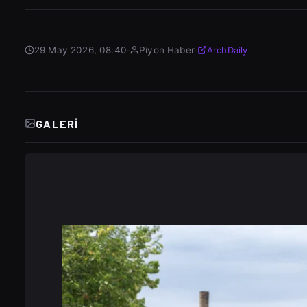
29 May 2026, 08:40
·
Piyon Haber
·
ArchDaily
GALERI