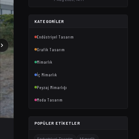
KATEGORILER
Endüstriyel Tasarım
Grafik Tasarım
Mimarlık
İç Mimarlık
Peyzaj Mimarlığı
Moda Tasarım
POPÜLER ETIKETLER
Endustriyel-Tasarim
Mimarlik