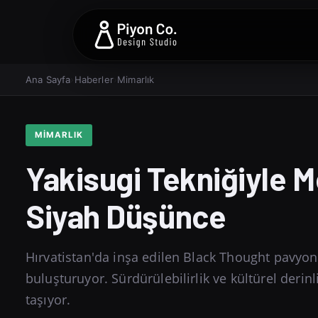
Ana Sayfa
›
Haberler
›
Mimarlık
MIMARLIK
Yakisugi Tekniğiyle 
Siyah Düşünce
Hırvatistan'da inşa edilen Black Thought pavyon
buluşturuyor. Sürdürülebilirlik ve kültürel derin
taşıyor.