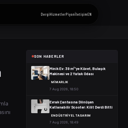
Dergi
Hizmetler
Piyon
İletişim
EN
SON HABERLER
a
Minik Ev: 39 m²'ye Küvet, Bulaşık
Makinesi ve 2 Yatak Odası
MIMARLIK
7 Aug 2026, 18:50
ımla
Evrak Çantasına Dönüşen
Katlanabilir Scooter: Kilit Derdi Bitti
asını
ENDÜSTRIYEL TASARIM
7 Aug 2026, 18:49