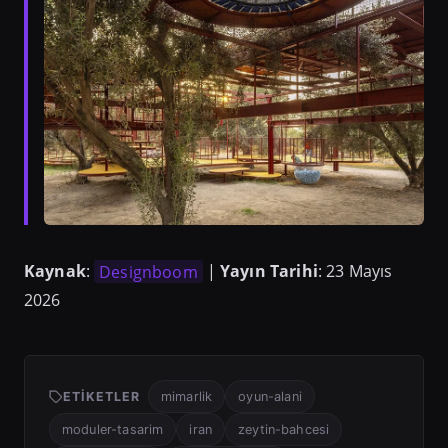
Kaynak
:
Designboom
|
Yayın Tarihi
: 23 Mayıs
2026
ETIKETLER
mimarlik
oyun-alani
moduler-tasarim
iran
zeytin-bahcesi