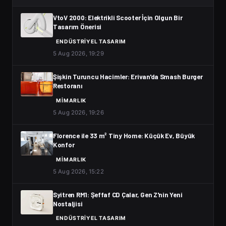
VtoV 2000: Elektrikli Scooter İçin Olgun Bir
Tasarım Önerisi
ENDÜSTRIYEL TASARIM
5 Aug 2026, 19:29
Şişkin Turuncu Hacimler: Erivan'da Smash Burger
Restoranı
MIMARLIK
5 Aug 2026, 19:26
Florence ile 33 m² Tiny Home: Küçük Ev, Büyük
Konfor
MIMARLIK
5 Aug 2026, 15:22
Syitren RM1: Şeffaf CD Çalar, Gen Z'nin Yeni
Nostaljisi
ENDÜSTRIYEL TASARIM