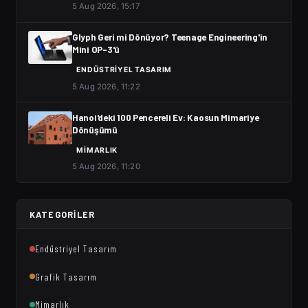
5 Aug 2026, 15:17
Glyph Geri mi Dönüyor? Teenage Engineering'in
Mini OP-3'ü
ENDÜSTRIYEL TASARIM
5 Aug 2026, 11:22
Hanoi'deki 100 Pencereli Ev: Kaosun Mimariye
Dönüşümü
MIMARLIK
5 Aug 2026, 11:20
KATEGORILER
Endüstriyel Tasarım
Grafik Tasarım
Mimarlık