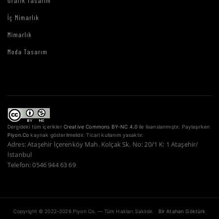
Grafik Tasarım
İç Mimarlık
Mimarlık
Moda Tasarım
Dergideki tüm içerikler
Creative Commons BY-NC 4.0
ile lisanslanmıştır. Paylaşırken
Piyon.Co
kaynak gösterilmelidir. Ticari kullanım yasaktır.
Adres: Ataşehir İçerenköy Mah. Kolçak Sk. No: 20/1 K: 1 Ataşehir/
İstanbul
Telefon: 0546 944 63 69
Copyright © 2022–2026 Piyon Co. — Tüm Hakları Saklıdır.
Bir Atahan Göktürk