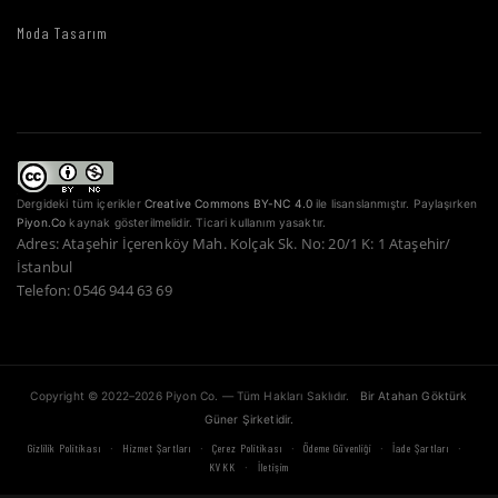
Moda Tasarım
Dergideki tüm içerikler
Creative Commons BY-NC 4.0
ile lisanslanmıştır. Paylaşırken
Piyon.Co
kaynak gösterilmelidir. Ticari kullanım yasaktır.
Adres: Ataşehir İçerenköy Mah. Kolçak Sk. No: 20/1 K: 1 Ataşehir/
İstanbul
Telefon: 0546 944 63 69
Copyright © 2022–2026 Piyon Co. — Tüm Hakları Saklıdır.
Bir Atahan Göktürk
Güner Şirketidir.
·
·
·
·
·
Gizlilik Politikası
Hizmet Şartları
Çerez Politikası
Ödeme Güvenliği
İade Şartları
·
KVKK
İletişim