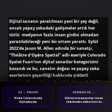
Dijital sanatın yaratılması yeni bir şey değil,
ancak yapay zekadaki gelişmeler artık her
türlü medyanın fazla insan girdisi olmadan
yaratılabileceği yeni bir ortam yarattı. Eylül
2022’de Jason M. Allen adında bir sanatçı,
“Théâtre d'Opéra Spatial” adlı eseriyle Colorado
Eyalet Fuarı'nın dijital sanatlar kategorisini
kazandı ve bu, sanatın doğası ve yapay zeka
eserlerinin geçerliliği hakkında şiddetli
tartışmalara yol açtı. Ancak bu konuyla ilgili
birçok etik konuyu karıştırmamaya dikkat
03 ← ÖNCEKI
SONRAKI 04 →
SONRAKI 05 →
02 ← ÖNCEKI
etmek gerek. Bu endişeler yarışmaların adaleti
Moda Tasarımında
Dijital inovasyonlar insan
“Robotlar olimpiyatlara
Yapay Zeka Üretimi Sanat
mi yoksa sanatın geleceği hakkında mı? Bir
Dijitalleşme
katılamaz”: Yapay Zeka
talebinden daha hızlı mı
Sanatına Etik Açıdan Bir
gelişiyor?
diğer deyişle,
sanat öldü mü dostum?
Bakış