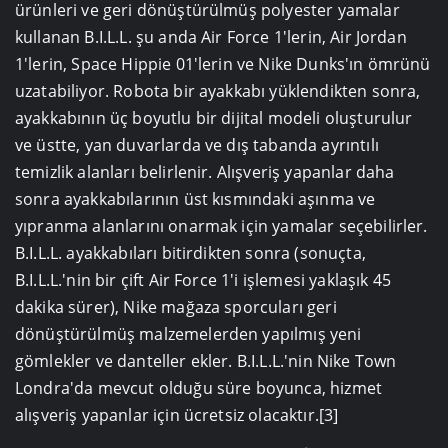
ürünleri ve geri dönüştürülmüş polyester yamalar
kullanan B.I.L.L. şu anda Air Force 1'lerin, Air Jordan
1'lerin, Space Hippie 01'lerin ve Nike Dunks'ın ömrünü
uzatabiliyor. Robota bir ayakkabı yüklendikten sonra,
ayakkabının üç boyutlu bir dijital modeli oluşturulur
ve üstte, yan duvarlarda ve dış tabanda ayrıntılı
temizlik alanları belirlenir. Alışveriş yapanlar daha
sonra ayakkabılarının üst kısmındaki aşınma ve
yıpranma alanlarını onarmak için yamalar seçebilirler.
B.I.L.L. ayakkabıları bitirdikten sonra (sonuçta,
B.I.L.L.'nin bir çift Air Force 1'i işlemesi yaklaşık 45
dakika sürer), Nike mağaza sporcuları geri
dönüştürülmüş malzemelerden yapılmış yeni
gömlekler ve danteller ekler. B.I.L.L.'nin Nike Town
Londra'da mevcut olduğu süre boyunca, hizmet
alışveriş yapanlar için ücretsiz olacaktır.[3]