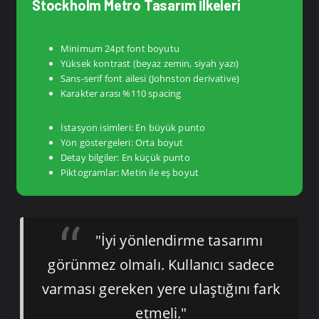
Stockholm Metro Tasarım İlkeleri
Tipografi Kuralları
Minimum 24pt font boyutu
Yüksek kontrast (beyaz zemin, siyah yazı)
Sans-serif font ailesi (Johnston derivative)
Karakter arası %110 spacing
Görsel Hiyerarşi
İstasyon isimleri: En büyük punto
Yön göstergeleri: Orta boyut
Detay bilgiler: En küçük punto
Piktogramlar: Metin ile eş boyut
"İyi yönlendirme tasarımı
görünmez olmalı. Kullanıcı sadece
varması gereken yere ulaştığını fark
etmeli."