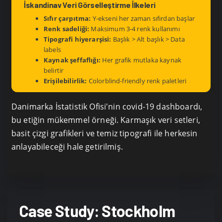
İskandinav Veri Görselleştirme İlkeleri
Sıfır çarpıtma:
Y-ekseni her zaman sıfırdan başlar
Renk sadeliği:
Maksimum 3-4 renk kullanımı
Tipografi hiyerarşisi:
Başlık > Alt başlık > Data
labels
Kaynak şeffaflığı:
Her grafik mutlaka kaynak
belirtir
Erişilebilirlik:
Colorblind-friendly renk paletleri
Danimarka İstatistik Ofisi'nin covid-19 dashboardı,
bu etiğin mükemmel örneği. Karmaşık veri setleri,
basit çizgi grafikleri ve temiz tipografi ile herkesin
anlayabileceği hale getirilmiş.
Case Study: Stockholm