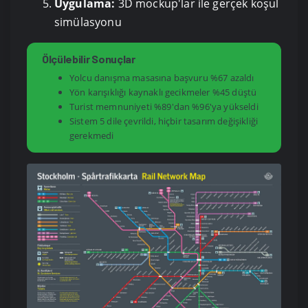
Uygulama:
3D mockup'lar ile gerçek koşul
simülasyonu
Ölçülebilir Sonuçlar
Yolcu danışma masasına başvuru %67 azaldı
Yön karışıklığı kaynaklı gecikmeler %45 düştü
Turist memnuniyeti %89'dan %96'ya yükseldi
Sistem 5 dile çevrildi, hiçbir tasarım değişikliği
gerekmedi