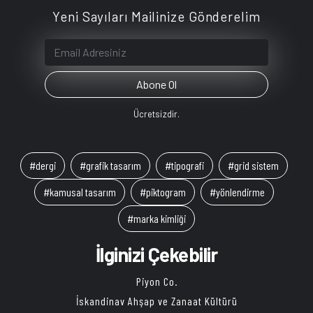
Yeni Sayıları Mailinize Gönderelim
Ücretsizdir.
#dergi
#grafik tasarım
#tipografi
#grid sistem
#kamusal tasarım
#piktogram
#yönlendirme
#marka kimliği
İlginizi Çekebilir
Piyon Co.
İskandinav Ahşap ve Zanaat Kültürü