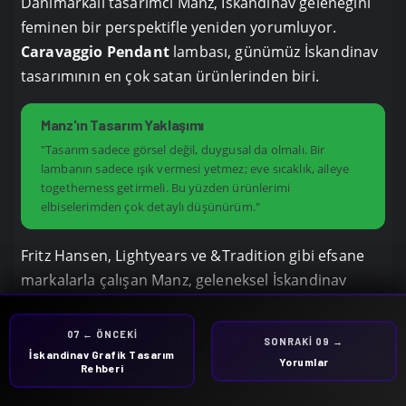
Danimarkalı tasarımcı Manz, İskandinav geleneğini
feminen bir perspektifle yeniden yorumluyor.
Caravaggio Pendant
lambası, günümüz İskandinav
tasarımının en çok satan ürünlerinden biri.
Manz'ın Tasarım Yaklaşımı
"Tasarım sadece görsel değil, duygusal da olmalı. Bir
lambanın sadece ışık vermesi yetmez; eve sıcaklık, aileye
togetherness getirmeli. Bu yüzden ürünlerimi
elbiselerimden çok detaylı düşünürüm."
Fritz Hansen, Lightyears ve &Tradition gibi efsane
markalarla çalışan Manz, geleneksel İskandinav
tasarımına kadın dokunuşunu katıyor. Ürünleri
'güçlü ama nazik', 'minimal ama sıcak'.
06 ← ÖNCEKI
07 ← ÖNCEKI
SONRAKI 08 →
SONRAKI 09 →
İskandinav Ahşap ve Zanaat
İskandinav Grafik Tasarım
Ünlü İskandinav
Yorumlar
Rehberi
Kültürü
Tasarımcıları ve Eserleri