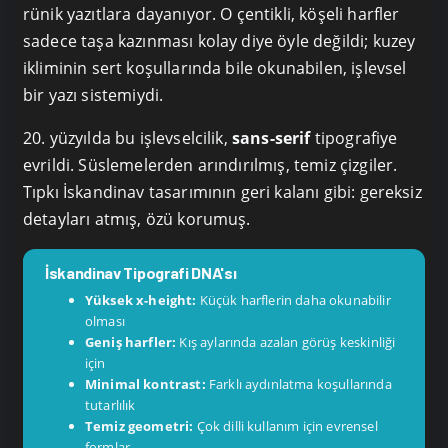
rünik yazıtlara dayanıyor. O çentikli, köşeli harfler
sadece taşa kazınması kolay diye öyle değildi; kuzey
ikliminin sert koşullarında bile okunabilen, işlevsel
bir yazı sistemiydi.
20. yüzyılda bu işlevselcilik,
sans-serif
tipografiye
evrildi. Süslemelerden arındırılmış, temiz çizgiler.
Tıpkı İskandinav tasarımının geri kalanı gibi: gereksiz
detayları atmış, özü korumuş.
İskandinav Tipografi DNA'sı
Yüksek x-height:
Küçük harflerin daha okunabilir
olması
Geniş harfler:
Kış aylarında azalan görüş keskinliği
için
Minimal kontrast:
Farklı aydınlatma koşullarında
tutarlılık
Temiz geometri:
Çok dilli kullanım için evrensel
formlar