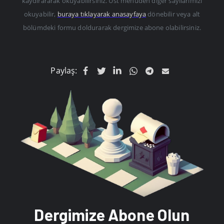
kaydırararak okuyabilirsiniz. Üst menüden diğer sayılarımızı
okuyabilir,
buraya tıklayarak anasayfaya
dönebilir veya alt
bölümdeki formu doldurarak dergimize abone olabilirsiniz.
Paylaş:
Dergimize Abone Olun