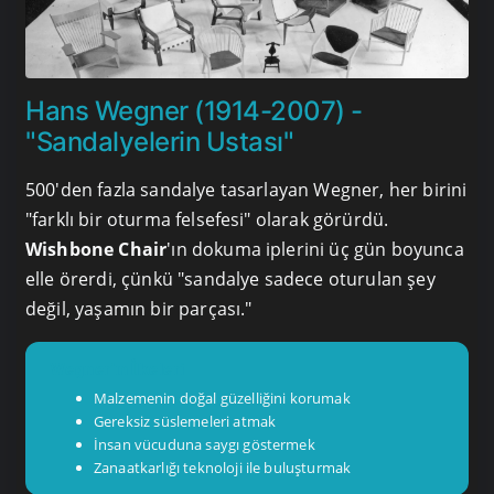
Hans Wegner (1914-2007) -
"Sandalyelerin Ustası"
500'den fazla sandalye tasarlayan Wegner, her birini
"farklı bir oturma felsefesi" olarak görürdü.
Wishbone Chair
'ın dokuma iplerini üç gün boyunca
elle örerdi, çünkü "sandalye sadece oturulan şey
değil, yaşamın bir parçası."
Wegner'ın İlkeleri
Malzemenin doğal güzelliğini korumak
Gereksiz süslemeleri atmak
İnsan vücuduna saygı göstermek
Zanaatkarlığı teknoloji ile buluşturmak