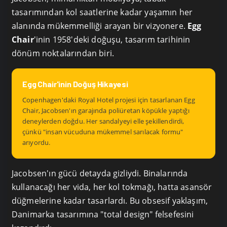
tasarımından kol saatlerine kadar yaşamın her
alanında mükemmelliği arayan bir vizyonere.
Egg
Chair
'inin 1958'deki doğuşu, tasarım tarihinin
dönüm noktalarından biri.
Egg Chair'inin Doğuş Hikayesi
Copenhagen'daki Royal Hotel projesi için tasarlanan Egg
Chair, Jacobsen'ın garajında poliüretan köpükle yaptığı
deneylerden doğdu. Her sandalyeyi elle şekillendirdi,
çünkü "insan vücuduna mükemmel sarılacak formu"
arıyordu.
Jacobsen'ın gücü detayda gizliydi. Binalarında
kullanacağı her vida, her kol tokmağı, hatta asansör
düğmelerine kadar tasarlardı. Bu obsesif yaklaşım,
Danimarka tasarımına "total design" felsefesini