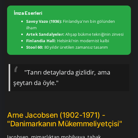
İmza Eserleri
Savoy Vazo (1936):
Finlandiya'nın bin gölünden
ilham
Artek Sandalyeler:
Ahşap bükme tekniğinin zirvesi
Finlandia Hall:
Helsinki'nin modernist kalbi
Stool 60:
80 yıldır üretilen zamansız tasarım
"Tanrı detaylarda gizlidir, ama
şeytan da öyle."
Arne Jacobsen (1902-1971) -
"Danimarkanın Mükemmeliyetçisi"
Jacobsen, mimarlıktan mobilyaya, tabak