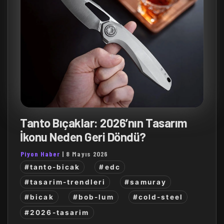
Tanto Bıçaklar: 2026’nın Tasarım
İkonu Neden Geri Döndü?
Piyon Haber
|
8 Mayıs 2026
#tanto-bicak
#edc
#tasarim-trendleri
#samuray
#bicak
#bob-lum
#cold-steel
#2026-tasarim