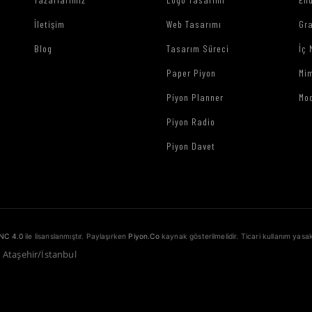
İletişim
Web Tasarımı
Gr
Blog
Tasarım Süreci
İç 
Paper Piyon
Mim
Piyon Planner
Mo
Piyon Radio
Piyon Davet
NC 4.0
ile lisanslanmıştır. Paylaşırken
Piyon.Co
kaynak gösterilmelidir. Ticari kullanım yasak
1 Ataşehir/İstanbul