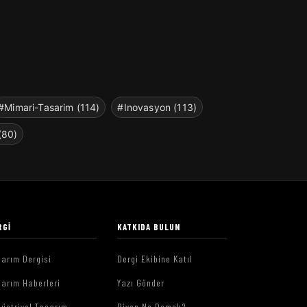
#Mimari-Tasarim (114)
#Inovasyon (113)
(80)
RGI
KATKIDA BULUN
arım Dergisi
Dergi Ekibine Katıl
arım Haberleri
Yazı Gönder
üstriyel Tasarım
Piyon Ne Demek?