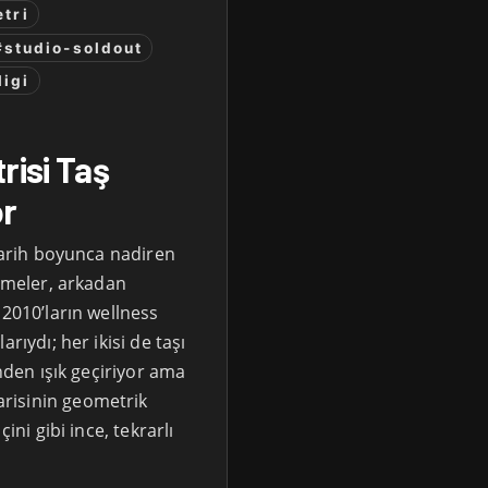
tri
#studio-soldout
ligi
risi Taş
or
 tarih boyunca nadiren
nemeler, arkadan
 2010’ların wellness
rıydı; her ikisi de taşı
inden ışık geçiriyor ama
risinin geometrik
ini gibi ince, tekrarlı