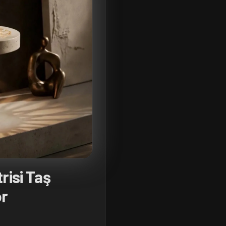
risi Taş
or