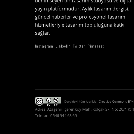
benimseyen bir tasarım stüdyosu ve dijital
yayın platformudur. Aylık tasarım dergisi,
güncel haberler ve profesyonel tasarım
hizmetleriyle tasarım topluluğuna katkı
sağlar.
Instagram
LinkedIn
Twitter
Pinterest
Dergideki tüm içerikler
Creative Commons BY-
Adres: Ataşehir İçerenköy Mah. Kolçak Sk. No: 20/1 K: 
Telefon: 0546 944 63 69