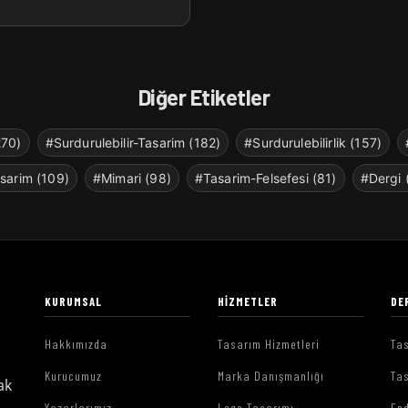
Diğer Etiketler
270)
#Surdurulebilir-Tasarim (182)
#Surdurulebilirlik (157)
sarim (109)
#Mimari (98)
#Tasarim-Felsefesi (81)
#Dergi 
KURUMSAL
HIZMETLER
DE
Hakkımızda
Tasarım Hizmetleri
Tas
Kurucumuz
Marka Danışmanlığı
Tas
ak
Yazarlarımız
Logo Tasarımı
End