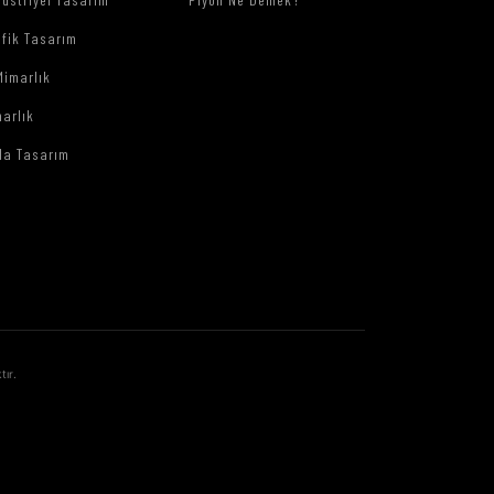
afik Tasarım
Mimarlık
arlık
da Tasarım
tır.