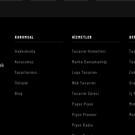
KURUMSAL
HIZMETLER
DE
Hakkımızda
Tasarım Hizmetleri
Tas
Kurucumuz
Marka Danışmanlığı
Tas
ak
Yazarlarımız
Logo Tasarımı
End
İletişim
Web Tasarımı
Gr
Blog
Tasarım Süreci
İç 
Paper Piyon
Mim
Piyon Planner
Mo
Piyon Radio