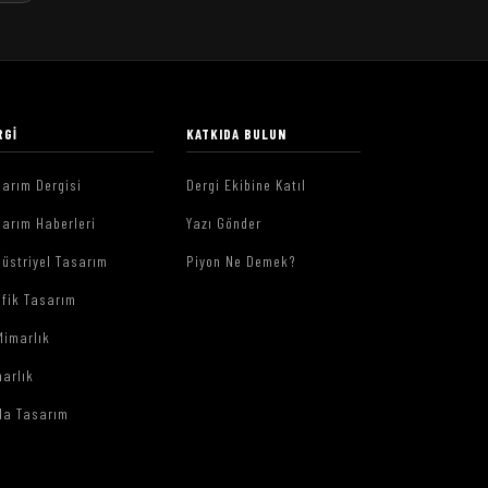
RGI
KATKIDA BULUN
arım Dergisi
Dergi Ekibine Katıl
arım Haberleri
Yazı Gönder
üstriyel Tasarım
Piyon Ne Demek?
afik Tasarım
Mimarlık
arlık
da Tasarım