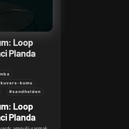
ım: Loop
nci Planda
amba
#kuvars-kumu
#sandhelden
ım: Loop
nci Planda
 vardı: ampulü sarmak,