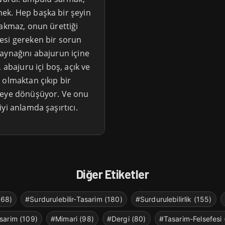
ek. Hep başka bir şeyin
bakmaz, onun ürettiği
esi gereken bir sorun
aynağını abajurun içine
 abajuru içi boş, açık ve
 olmaktan çıkıp bir
neye dönüşüyor. Ve onu
yi anlamda şaşırtıcı.
Diğer Etiketler
268)
#Surdurulebilir-Tasarim (180)
#Surdurulebilirlik (155)
sarim (109)
#Mimari (98)
#Dergi (80)
#Tasarim-Felsefesi 