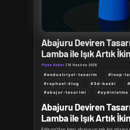
Abajuru Deviren Tasar
Lamba ile Işık Artık İki
Piyon Haber
|
19 Haziran 2026
#endustriyel-tasarim
#loop-l
#raphael-klug
#3d-baski
#abajur-tasarimi
#aydinlatma
Abajuru Deviren Tasar
Lamba ile Işık Artık İki
Edison’dan beri abajurun tek bir görevi