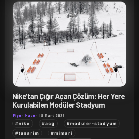
Nike’tan Çığır Açan Çözüm: Her Yere
Kurulabilen Modüler Stadyum
Piyon Haber
|
8 Mart 2026
#nike
#acg
#moduler-stadyum
#tasarim
#mimari