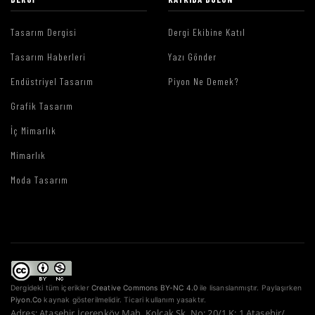
Tasarım Dergisi
Dergi Ekibine Katıl
Tasarım Haberleri
Yazı Gönder
Endüstriyel Tasarım
Piyon Ne Demek?
Grafik Tasarım
İç Mimarlık
Mimarlık
Moda Tasarım
Dergideki tüm içerikler
Creative Commons BY-NC 4.0
ile lisanslanmıştır. Paylaşırken
Piyon.Co
kaynak gösterilmelidir. Ticari kullanım yasaktır.
Adres: Ataşehir İçerenköy Mah. Kolçak Sk. No: 20/1 K: 1 Ataşehir/