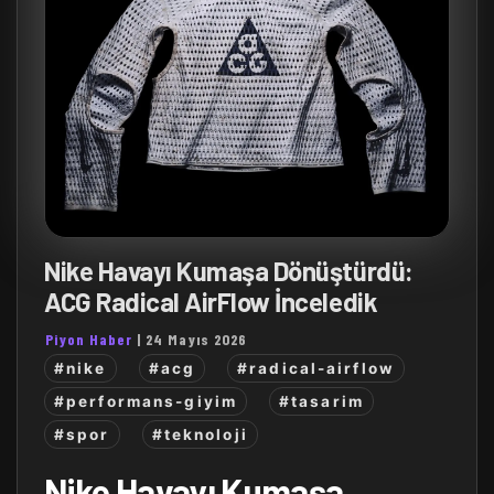
Nike Havayı Kumaşa Dönüştürdü:
ACG Radical AirFlow İnceledik
Piyon Haber
|
24 Mayıs 2026
#nike
#acg
#radical-airflow
#performans-giyim
#tasarim
#spor
#teknoloji
Nike Havayı Kumaşa