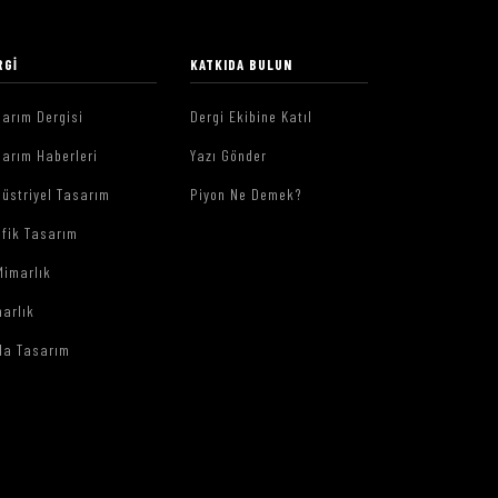
RGI
KATKIDA BULUN
arım Dergisi
Dergi Ekibine Katıl
arım Haberleri
Yazı Gönder
üstriyel Tasarım
Piyon Ne Demek?
afik Tasarım
Mimarlık
arlık
da Tasarım