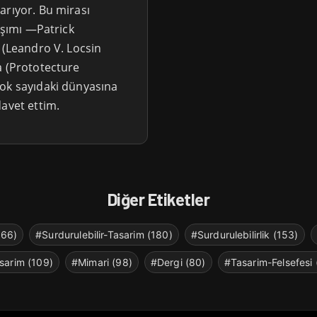
arıyor. Bu mirası
taşımı —Patrick
 (Leandro V. Locsin
a (Prototecture
çok sayıdaki dünyasına
davet ettim.
Diğer Etiketler
266)
#Surdurulebilir-Tasarim (180)
#Surdurulebilirlik (153)
sarim (109)
#Mimari (98)
#Dergi (80)
#Tasarim-Felsefesi 