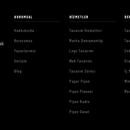
KURUMSAL
HIZMETLER
DE
Hakkımızda
Tasarım Hizmetleri
Tas
Kurucumuz
Marka Danışmanlığı
Tas
ak
Yazarlarımız
Logo Tasarımı
End
İletişim
Web Tasarımı
Gr
Blog
Tasarım Süreci
İç 
Paper Piyon
Mim
Piyon Planner
Mo
Piyon Radio
Piyon Davet