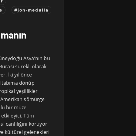
er
e
#jon-medalla
Uzmanın
 Güneydoğu Asya’nın bu
urası sürekli olarak
. İki yıl önce
itabıma dönüp
opikal yeşillikler
eya Amerikan sömürge
lu bir müze
 etkileyici. Tüm
i canlılığını koruyor;
ve kültürel gelenekleri