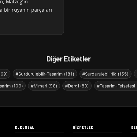
on, Matzeg’in
a bir rüyanın parçaları
Diğer Etiketler
269)
#Surdurulebilir-Tasarim (181)
#Surdurulebilirlik (155)
sarim (109)
#Mimari (98)
#Dergi (80)
#Tasarim-Felsefesi 
KURUMSAL
HIZMETLER
DE