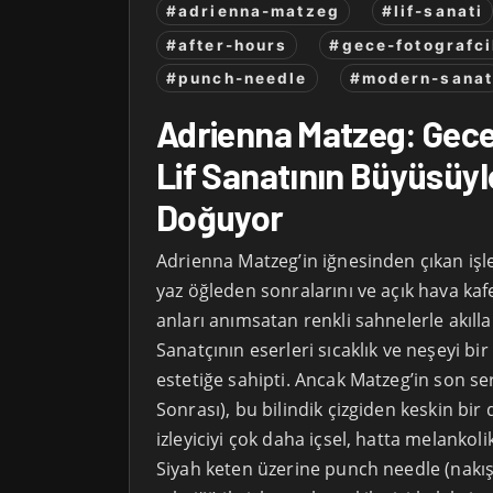
#adrienna-matzeg
#lif-sanati
#after-hours
#gece-fotografci
#punch-needle
#modern-sana
Adrienna Matzeg: Gece
Lif Sanatının Büyüsüyl
Doğuyor
Adrienna Matzeg’in iğnesinden çıkan işl
yaz öğleden sonralarını ve açık hava kafe
anları anımsatan renkli sahnelerle akılla
Sanatçının eserleri sıcaklık ve neşeyi bir
estetiğe sahipti. Ancak Matzeg’in son ser
Sonrası), bu bilindik çizgiden keskin bir 
izleyiciyi çok daha içsel, hatta melankoli
Siyah keten üzerine punch needle (nakı