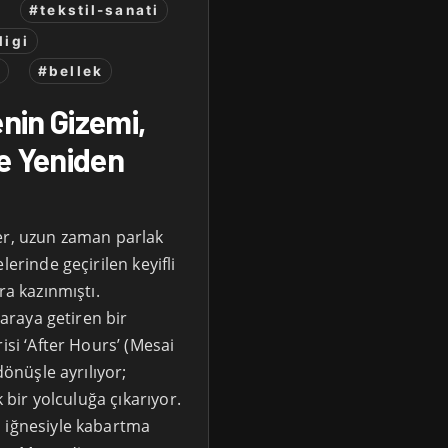
#tekstil-sanati
ligi
t
#bellek
nin Gizemi,
e Yeniden
er, uzun zaman parlak
lerinde geçirilen keyifli
ra kazınmıştı.
 araya getiren bir
isi ‘After Hours’ (Mesai
dönüşle ayrılıyor;
k bir yolculuğa çıkarıyor.
ş iğnesiyle kabartma