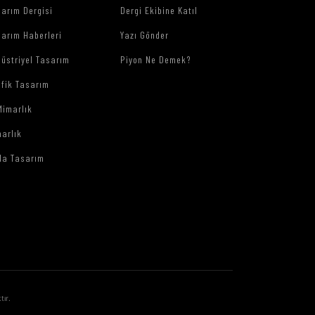
arım Dergisi
Dergi Ekibine Katıl
arım Haberleri
Yazı Gönder
üstriyel Tasarım
Piyon Ne Demek?
afik Tasarım
Mimarlık
arlık
da Tasarım
tır.