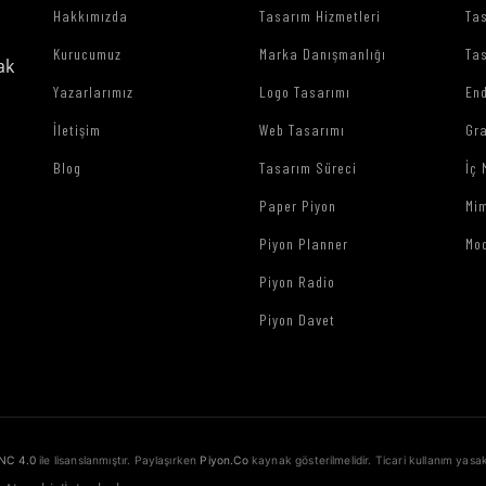
Hakkımızda
Tasarım Hizmetleri
Tas
Kurucumuz
Marka Danışmanlığı
Tas
ak
Yazarlarımız
Logo Tasarımı
End
İletişim
Web Tasarımı
Gr
Blog
Tasarım Süreci
İç 
Paper Piyon
Mim
Piyon Planner
Mo
Piyon Radio
Piyon Davet
NC 4.0
ile lisanslanmıştır. Paylaşırken
Piyon.Co
kaynak gösterilmelidir. Ticari kullanım yasak